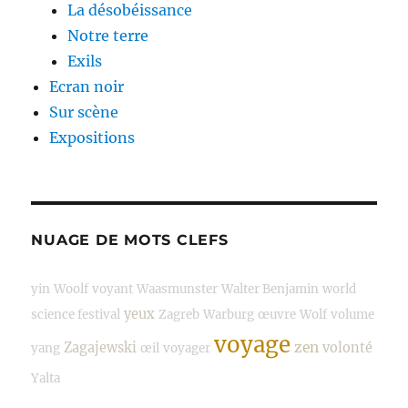
La désobéissance
Notre terre
Exils
Ecran noir
Sur scène
Expositions
NUAGE DE MOTS CLEFS
yin
Woolf
voyant
Waasmunster
Walter Benjamin
world
yeux
science festival
Zagreb
Warburg
œuvre
Wolf
volume
voyage
zen
Zagajewski
volonté
yang
œil
voyager
Yalta