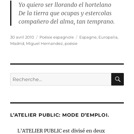
Yo quiero ser llorando el hortelano
De la tierra que ocupas y estercolas
compañero del alma, tan temprano.
Publié
Catégories
Étiquettes
30 avril 2010
Poésie espagnole
Espagne
,
Europalia
,
le
Madrid
,
Miguel Hernandez
,
poésie
RE
Recherche
pour :
L’ATELIER PUBLIC: MODE D’EMPLOI.
L’ATELIER PUBLIC est divisé en deux