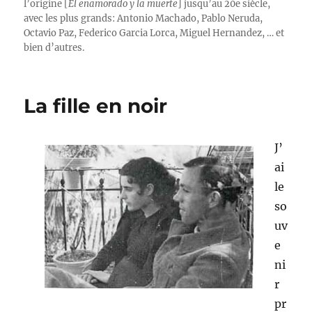
l’origine [
El enamorado y la muerte
] jusqu’au 20e siècle,
avec les plus grands: Antonio Machado, Pablo Neruda,
Octavio Paz, Federico Garcia Lorca, Miguel Hernandez, … et
bien d’autres.
La fille en noir
J’
ai
le
so
uv
e
ni
r
pr