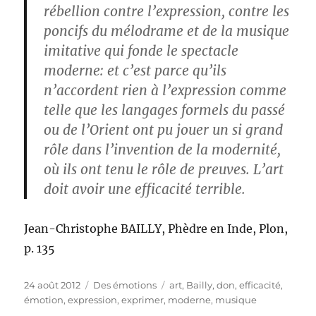
rébellion contre l’expression, contre les
poncifs du mélodrame et de la musique
imitative qui fonde le spectacle
moderne: et c’est parce qu’ils
n’accordent rien à l’expression comme
telle que les langages formels du passé
ou de l’Orient ont pu jouer un si grand
rôle dans l’invention de la modernité,
où ils ont tenu le rôle de preuves. L’art
doit avoir une efficacité terrible.
Jean-Christophe BAILLY, Phèdre en Inde, Plon,
p. 135
Publié
Catégories
Étiquettes
24 août 2012
Des émotions
art
,
Bailly
,
don
,
efficacité
,
le
émotion
,
expression
,
exprimer
,
moderne
,
musique