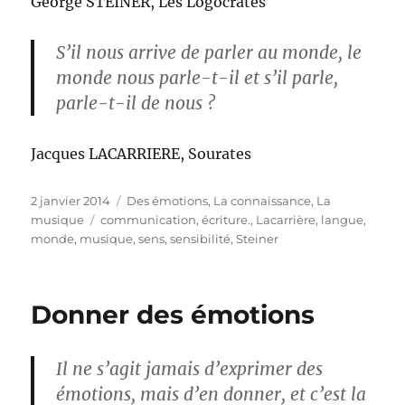
George STEINER, Les Logocrates
S’il nous arrive de parler au monde, le
monde nous parle-t-il et s’il parle,
parle-t-il de nous ?
Jacques LACARRIERE, Sourates
Publié
Catégories
2 janvier 2014
Des émotions
,
La connaissance
,
La
le
Étiquettes
musique
communication
,
écriture.
,
Lacarrière
,
langue
,
monde
,
musique
,
sens
,
sensibilité
,
Steiner
Donner des émotions
Il ne s’agit jamais d’exprimer des
émotions, mais d’en donner, et c’est la