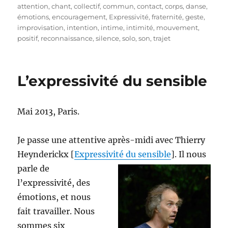
le
attention
,
chant
,
collectif
,
commun
,
contact
,
corps
,
danse
,
émotions
,
encouragement
,
Expressivité
,
fraternité
,
geste
,
improvisation
,
intention
,
intime
,
intimité
,
mouvement
,
positif
,
reconnaissance
,
silence
,
solo
,
son
,
trajet
L’expressivité du sensible
Mai 2013, Paris.
Je passe une attentive après-midi avec Thierry
Heynderickx [
Expressivité du sensible
].
Il nous
parle de
l’expressivité, des
émotions, et nous
fait travailler. Nous
sommes six