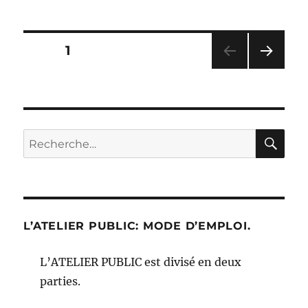
Pagination
PAGE
1
PAG
des
E
SUIV
publications
ANT
E
RE
Recherche
pour :
L’ATELIER PUBLIC: MODE D’EMPLOI.
L’ATELIER PUBLIC est divisé en deux
parties.