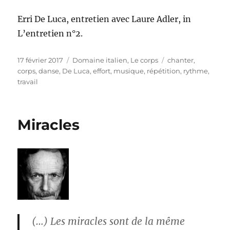
Erri De Luca, entretien avec Laure Adler, in
L’entretien n°2.
Publié
Catégories
Étiquettes
17 février 2017
Domaine italien
,
Le corps
chanter
,
le
corps
,
danse
,
De Luca
,
effort
,
musique
,
répétition
,
rythme
,
travail
Miracles
(…) Les miracles sont de la même