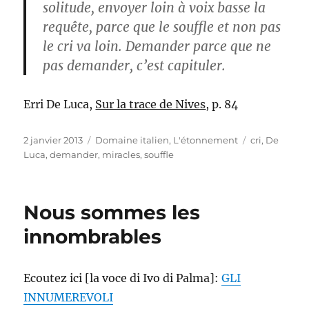
solitude, envoyer loin à voix basse la
requête, parce que le souffle et non pas
le cri va loin. Demander parce que ne
pas demander, c’est capituler.
Erri De Luca,
Sur la trace de Nives
, p. 84
Publié
Catégories
Étiquettes
2 janvier 2013
Domaine italien
,
L'étonnement
cri
,
De
le
Luca
,
demander
,
miracles
,
souffle
Nous sommes les
innombrables
Ecoutez ici [la voce di Ivo di Palma]:
GLI
INNUMEREVOLI