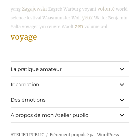
Zagajewski
volonté
yang
Zagreb
Warburg
voyant
world
yeux
science festival
Waasmunster
Wolf
Walter Benjamin
zen
Yalta
voyager
yin
œuvre
Woolf
volume
œil
voyage
ouvrir
La pratique amateur
le
sous-
menu
ouvrir
Incarnation
le
sous-
menu
ouvrir
Des émotions
le
sous-
menu
ouvrir
A propos de mon Atelier public
le
sous-
menu
ATELIER PUBLIC
Fièrement propulsé par WordPress