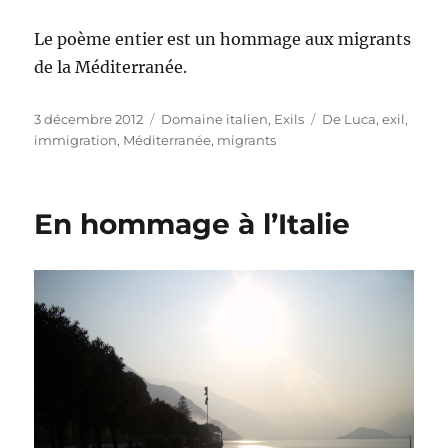
Le poème entier est un hommage aux migrants
de la Méditerranée.
Publié
Catégories
Étiquettes
3 décembre 2012
Domaine italien
,
Exils
De Luca
,
exil
,
le
immigration
,
Méditerranée
,
migrants
En hommage à l’Italie