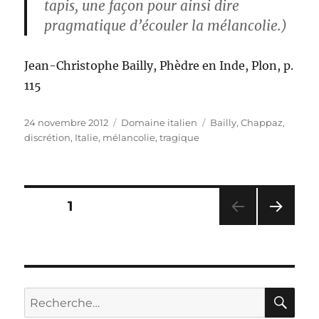
tapis, une façon pour ainsi dire
pragmatique d’écouler la mélancolie.)
Jean-Christophe Bailly, Phèdre en Inde, Plon, p.
115
Publié
Catégories
Étiquettes
24 novembre 2012
Domaine italien
Bailly
,
Chappaz
,
le
discrétion
,
Italie
,
mélancolie
,
tragique
Pagination
PAGE
1
PAG
des
E
SUIV
publications
ANT
E
RE
Recherche
pour :