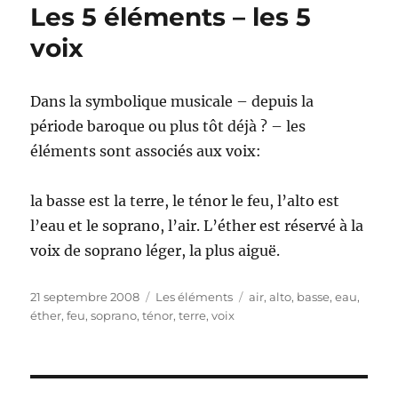
Les 5 éléments – les 5
voix
Dans la symbolique musicale – depuis la
période baroque ou plus tôt déjà ? – les
éléments sont associés aux voix:
la basse est la terre, le ténor le feu, l’alto est
l’eau et le soprano, l’air. L’éther est réservé à la
voix de soprano léger, la plus aiguë.
Publié
Catégories
Étiquettes
21 septembre 2008
Les éléments
air
,
alto
,
basse
,
eau
,
le
éther
,
feu
,
soprano
,
ténor
,
terre
,
voix