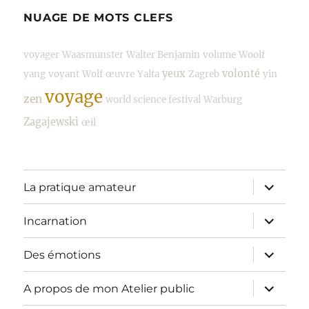
NUAGE DE MOTS CLEFS
voyager
Waasmunster
Walter Benjamin
volume
Woolf
yeux
volonté
yang
voyant
Wolf
œuvre
Yalta
Zagreb
yin
voyage
zen
world science festival
Warburg
Zagajewski
œil
ouvrir
La pratique amateur
le
sous-
menu
ouvrir
Incarnation
le
sous-
menu
ouvrir
Des émotions
le
sous-
menu
ouvrir
A propos de mon Atelier public
le
sous-