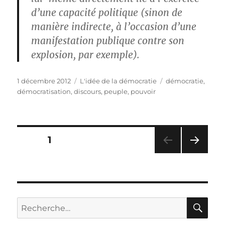
d’une capacité politique (sinon de
manière indirecte, à l’occasion d’une
manifestation publique contre son
explosion, par exemple).
Publié
Catégories
Étiquettes
1 décembre 2012
L'idée de la démocratie
démocratie
,
le
démocratisation
,
discours
,
peuple
,
pouvoir
Pagination
PAGE
1
PAG
des
E
SUIV
publications
ANT
E
RE
Recherche
pour :