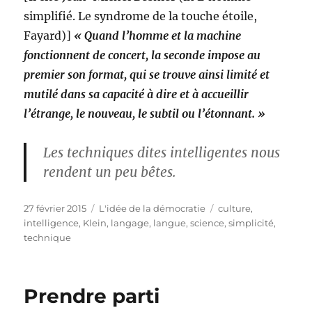
simplifié. Le syndrome de la touche étoile,
Fayard)]
« Quand l’homme et la machine
fonctionnent de concert, la seconde impose au
premier son format, qui se trouve ainsi limité et
mutilé dans sa capacité à dire et à accueillir
l’étrange, le nouveau, le subtil ou l’étonnant. »
Les techniques dites intelligentes nous
rendent un peu bêtes.
Publié
Catégories
Étiquettes
27 février 2015
L'idée de la démocratie
culture
,
le
intelligence
,
Klein
,
langage
,
langue
,
science
,
simplicité
,
technique
Prendre parti