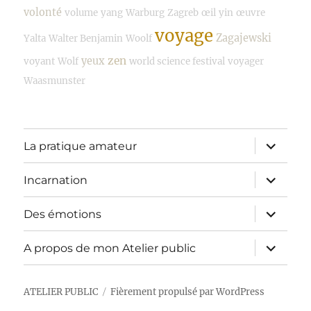
volonté
volume
yang
Warburg
Zagreb
œil
yin
œuvre
voyage
Zagajewski
Yalta
Walter Benjamin
Woolf
zen
yeux
voyant
Wolf
world science festival
voyager
Waasmunster
ouvrir
La pratique amateur
le
sous-
menu
ouvrir
Incarnation
le
sous-
menu
ouvrir
Des émotions
le
sous-
menu
ouvrir
A propos de mon Atelier public
le
sous-
menu
ATELIER PUBLIC
Fièrement propulsé par WordPress