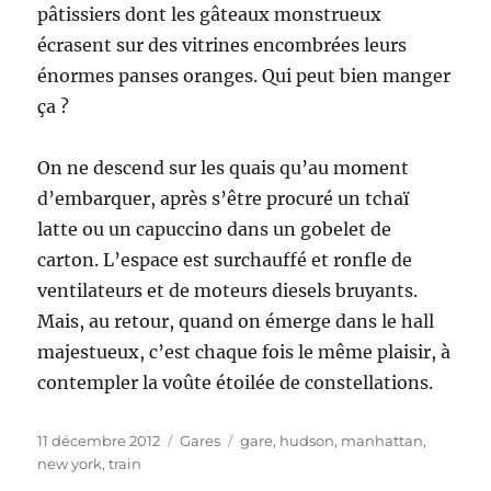
pâtissiers dont les gâteaux monstrueux
écrasent sur des vitrines encombrées leurs
énormes panses oranges. Qui peut bien manger
ça ?
On ne descend sur les quais qu’au moment
d’embarquer, après s’être procuré un tchaï
latte ou un capuccino dans un gobelet de
carton. L’espace est surchauffé et ronfle de
ventilateurs et de moteurs diesels bruyants.
Mais, au retour, quand on émerge dans le hall
majestueux, c’est chaque fois le même plaisir, à
contempler la voûte étoilée de constellations.
Publié
Catégories
Étiquettes
11 décembre 2012
Gares
gare
,
hudson
,
manhattan
,
le
new york
,
train