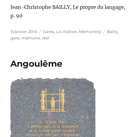
Jean-Christophe BAILLY, Le propre du langage,
p. 90
Publié
Catégories
Étiquettes
3 janvier 2014
Gares
,
La citation
,
Mémoire(s)
Bailly
,
le
gare
,
mémoire
,
réel
Angoulême