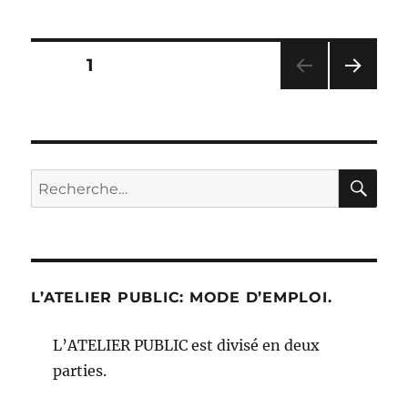
Pagination
PAGE
1
PAG
des
E
SUIV
publications
ANT
E
RE
Recherche
pour :
L’ATELIER PUBLIC: MODE D’EMPLOI.
L’ATELIER PUBLIC est divisé en deux
parties.