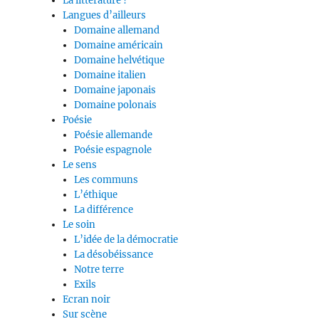
La littérature ?
Langues d’ailleurs
Domaine allemand
Domaine américain
Domaine helvétique
Domaine italien
Domaine japonais
Domaine polonais
Poésie
Poésie allemande
Poésie espagnole
Le sens
Les communs
L’éthique
La différence
Le soin
L’idée de la démocratie
La désobéissance
Notre terre
Exils
Ecran noir
Sur scène