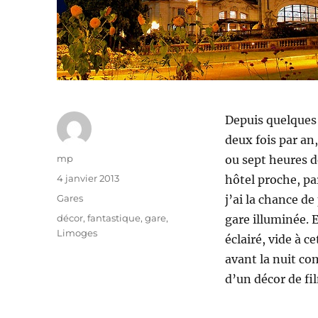
Depuis quelques 
deux fois par an,
Auteur
mp
ou sept heures de
Publié
4 janvier 2013
hôtel proche, pa
le
Catégories
Gares
j’ai la chance de
Étiquettes
décor
,
fantastique
,
gare
,
gare illuminée. 
Limoges
éclairé, vide à c
avant la nuit co
d’un décor de fi