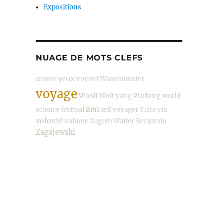
Expositions
NUAGE DE MOTS CLEFS
yeux
œuvre
voyant
Waasmunster
voyage
Woolf
Wolf
yang
Warburg
world
zen
science festival
œil
voyager
Yalta
yin
volonté
volume
Zagreb
Walter Benjamin
Zagajewski