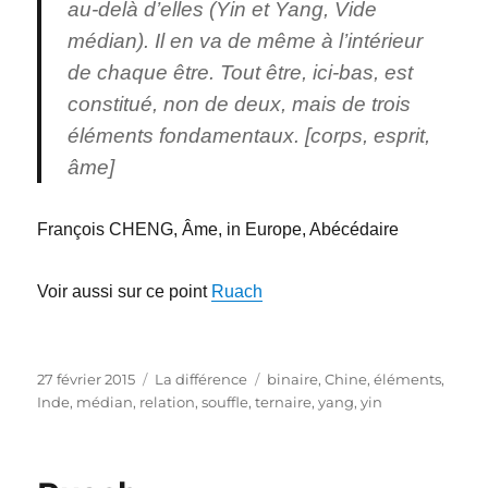
au-delà d’elles (Yin et Yang, Vide
médian). Il en va de même à l’intérieur
de chaque être. Tout être, ici-bas, est
constitué, non de deux, mais de trois
éléments fondamentaux. [corps, esprit,
âme]
François CHENG, Âme, in Europe, Abécédaire
Voir aussi sur ce point
Ruach
Publié
Catégories
Étiquettes
27 février 2015
La différence
binaire
,
Chine
,
éléments
,
le
Inde
,
médian
,
relation
,
souffle
,
ternaire
,
yang
,
yin