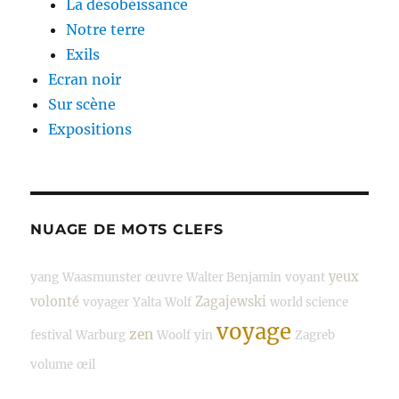
La désobéissance
Notre terre
Exils
Ecran noir
Sur scène
Expositions
NUAGE DE MOTS CLEFS
yeux
yang
Waasmunster
œuvre
Walter Benjamin
voyant
volonté
Zagajewski
voyager
Yalta
Wolf
world science
voyage
zen
festival
Warburg
Woolf
yin
Zagreb
volume
œil