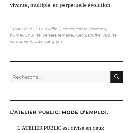
vivante, multiple, en perpétuelle évolution.
Publié
Catégories
Étiquettes
15 avril 2009
Le souffle
chaos
,
colère
,
émotion
,
le
humeur
,
nullité
,
pensée ternaire
,
ruach
,
souffle
,
vacuité
,
vanité
,
vent
,
vide
,
yang
,
yin
RE
Recherche
pour :
L’ATELIER PUBLIC: MODE D’EMPLOI.
L’ATELIER PUBLIC est divisé en deux