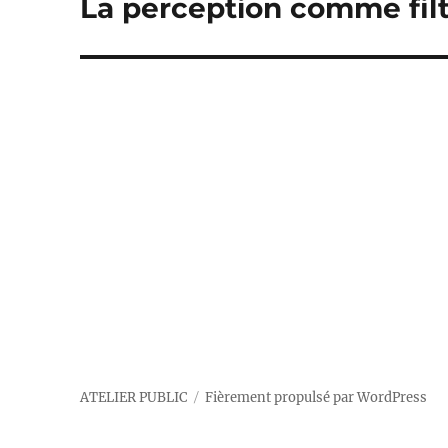
La perception comme fil
Publication
suivante :
ATELIER PUBLIC
Fièrement propulsé par WordPress