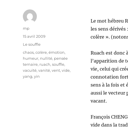
Le mot hébreu Rua
Auteur
mp
les sens dérivés 
Publié
15 avril 2009
colère ». (notons
le
Catégories
Le souffle
Étiquettes
chaos
,
colère
,
émotion
,
Ruach est donc à 
humeur
,
nullité
,
pensée
l’apparition de t
ternaire
,
ruach
,
souffle
,
vie, celui qui cr
vacuité
,
vanité
,
vent
,
vide
,
yang
,
yin
connotation forte
sens à la fois e
aussi le vecteur
vacant.
François CHENG (
vide dans la trad