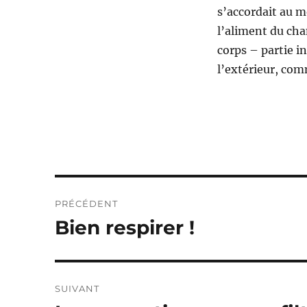
s’accordait au mo
l’aliment du chan
corps – partie i
l’extérieur, com
Navigation
PRÉCÉDENT
de
Bien respirer !
Publication
précédente :
l’article
SUIVANT