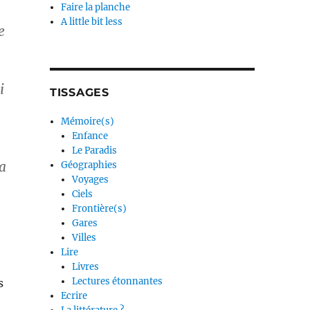
Faire la planche
A little bit less
e
i
TISSAGES
Mémoire(s)
Enfance
Le Paradis
 a
Géographies
Voyages
Ciels
Frontière(s)
Gares
Villes
Lire
Livres
Lectures étonnantes
s
Ecrire