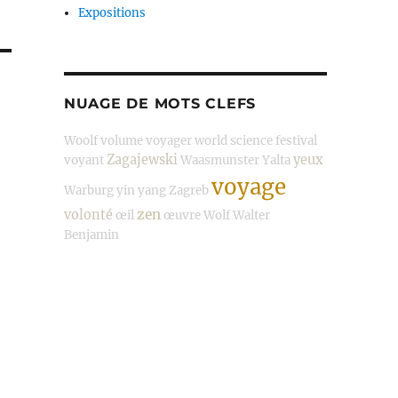
Expositions
NUAGE DE MOTS CLEFS
Woolf
volume
voyager
world science festival
Zagajewski
yeux
voyant
Waasmunster
Yalta
voyage
Warburg
yin
yang
Zagreb
zen
volonté
œil
œuvre
Wolf
Walter
Benjamin