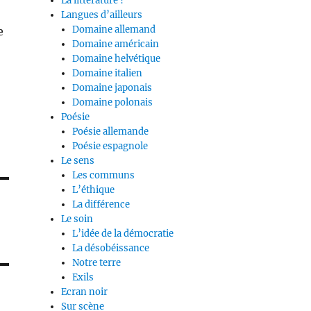
La littérature ?
Langues d’ailleurs
Domaine allemand
e
Domaine américain
Domaine helvétique
Domaine italien
Domaine japonais
Domaine polonais
Poésie
Poésie allemande
Poésie espagnole
Le sens
Les communs
L’éthique
La différence
Le soin
L’idée de la démocratie
La désobéissance
Notre terre
Exils
Ecran noir
Sur scène