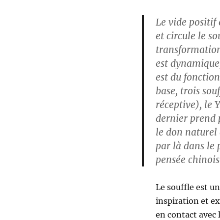
Le vide positi
et circule le so
transformations
est dynamique,
est du fonction
base, trois sou
réceptive), le
dernier prend p
le don naturel 
par là dans le 
pensée chinois
Le souffle est u
inspiration et e
en contact avec 