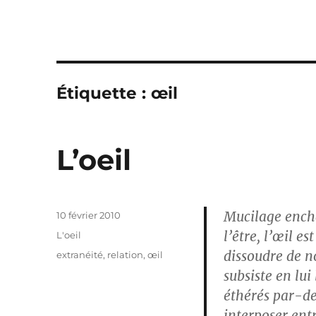
Étiquette :
œil
L’oeil
Mucilage enchâ
Publié
10 février 2010
le
l’être, l’œil e
Catégories
L'oeil
dissoudre de n
Étiquettes
extranéité
,
relation
,
œil
subsiste en lui 
éthérés par-des
interposer ent