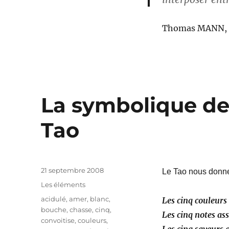
Thomas MANN, Le
La symbolique de
Tao
Publié
21 septembre 2008
Le Tao nous donne
le
Catégories
Les éléments
Étiquettes
acidulé
,
amer
,
blanc
,
Les cinq couleurs
bouche
,
chasse
,
cinq
,
Les cinq notes as
convoitise
,
couleurs
,