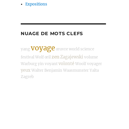
Expositions
NUAGE DE MOTS CLEFS
voyage
yang
œuvre
world science
zen
Zagajewski
festival
Wolf
œil
volume
volonté
Warburg
yin
voyant
Woolf
voyager
yeux
Walter Benjamin
Waasmunster
Yalta
Zagreb