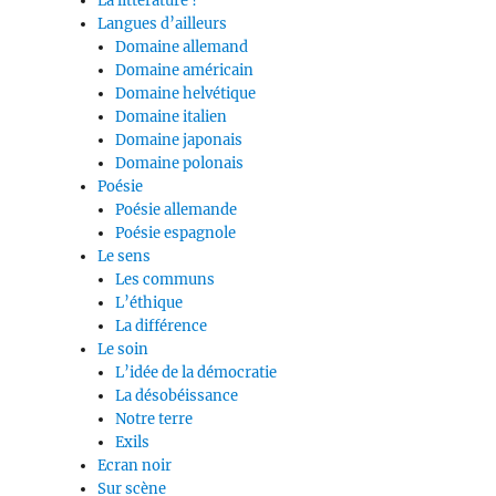
La littérature ?
Langues d’ailleurs
Domaine allemand
Domaine américain
Domaine helvétique
Domaine italien
Domaine japonais
Domaine polonais
Poésie
Poésie allemande
Poésie espagnole
Le sens
Les communs
L’éthique
La différence
Le soin
L’idée de la démocratie
La désobéissance
Notre terre
Exils
Ecran noir
Sur scène