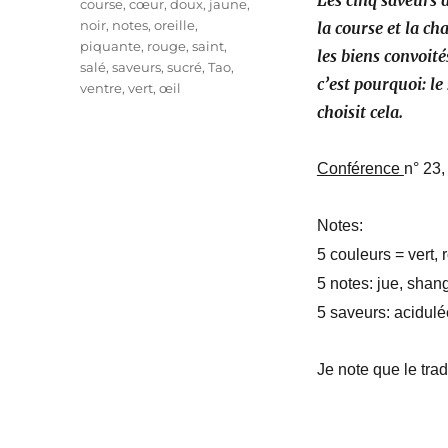
Les cinq saveurs 
course
,
cœur
,
doux
,
jaune
,
noir
,
notes
,
oreille
,
la course et la c
piquante
,
rouge
,
saint
,
les biens convoit
salé
,
saveurs
,
sucré
,
Tao
,
c’est pourquoi: le 
ventre
,
vert
,
œil
choisit cela.
Conférence
n° 23,
Notes:
5 couleurs = vert, 
5 notes: jue, shang
5 saveurs: acidulé
Je note que le trad