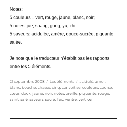
Notes:
5 couleurs = vert, rouge, jaune, blanc, noir;
5 notes: jue, shang, gong, yu, zhi;
5 saveurs: acidulée, amère, douce-sucrée, piquante,
salée.
Je note que le traducteur n’établit pas les rapports
entre les 5 éléments.
Publié
Catégories
Étiquettes
21 septembre 2008
Les éléments
acidulé
,
amer
,
le
blanc
,
bouche
,
chasse
,
cinq
,
convoitise
,
couleurs
,
course
,
cœur
,
doux
,
jaune
,
noir
,
notes
,
oreille
,
piquante
,
rouge
,
saint
,
salé
,
saveurs
,
sucré
,
Tao
,
ventre
,
vert
,
œil