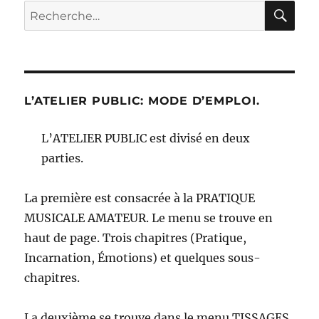
RE
Recherche
pour :
L’ATELIER PUBLIC: MODE D’EMPLOI.
L’ATELIER PUBLIC est divisé en deux
parties.
La première est consacrée à la PRATIQUE
MUSICALE AMATEUR. Le menu se trouve en
haut de page. Trois chapitres (Pratique,
Incarnation, Émotions) et quelques sous-
chapitres.
La deuxième se trouve dans le menu TISSAGES,