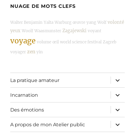
NUAGE DE MOTS CLEFS
volonté
Walter Benjamin
Yalta
Warburg
œuvre
yang
Wolf
yeux
Zagajewski
Woolf
Waasmunster
voyant
voyage
volume
œil
world science festival
Zagreb
zen
voyager
yin
ouvrir
La pratique amateur
le
sous-
menu
ouvrir
Incarnation
le
sous-
menu
ouvrir
Des émotions
le
sous-
menu
ouvrir
A propos de mon Atelier public
le
sous-