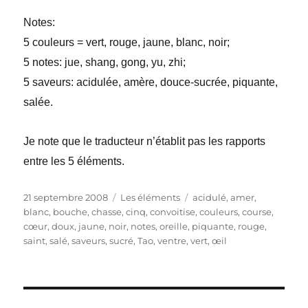
Notes:
5 couleurs = vert, rouge, jaune, blanc, noir;
5 notes: jue, shang, gong, yu, zhi;
5 saveurs: acidulée, amère, douce-sucrée, piquante,
salée.
Je note que le traducteur n’établit pas les rapports
entre les 5 éléments.
Publié
Catégories
Étiquettes
21 septembre 2008
Les éléments
acidulé
,
amer
,
le
blanc
,
bouche
,
chasse
,
cinq
,
convoitise
,
couleurs
,
course
,
cœur
,
doux
,
jaune
,
noir
,
notes
,
oreille
,
piquante
,
rouge
,
saint
,
salé
,
saveurs
,
sucré
,
Tao
,
ventre
,
vert
,
œil