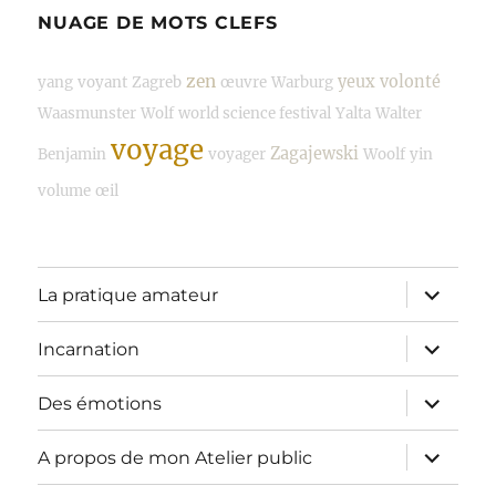
NUAGE DE MOTS CLEFS
zen
yeux
volonté
yang
voyant
Zagreb
œuvre
Warburg
Waasmunster
Wolf
world science festival
Yalta
Walter
voyage
Zagajewski
Benjamin
voyager
Woolf
yin
volume
œil
ouvrir
La pratique amateur
le
sous-
menu
ouvrir
Incarnation
le
sous-
menu
ouvrir
Des émotions
le
sous-
menu
ouvrir
A propos de mon Atelier public
le
sous-