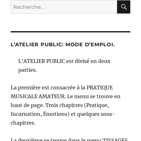
RE
Recherche
pour :
L’ATELIER PUBLIC: MODE D’EMPLOI.
L’ATELIER PUBLIC est divisé en deux
parties.
La première est consacrée à la PRATIQUE
MUSICALE AMATEUR. Le menu se trouve en
haut de page. Trois chapitres (Pratique,
Incarnation, Émotions) et quelques sous-
chapitres.
La deuxième se trouve dans le menu TISSAGES,