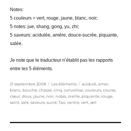
Notes:
5 couleurs = vert, rouge, jaune, blanc, noir;
5 notes: jue, shang, gong, yu, zhi;
5 saveurs: acidulée, amère, douce-sucrée, piquante,
salée.
Je note que le traducteur n’établit pas les rapports
entre les 5 éléments.
Publié
Catégories
Étiquettes
21 septembre 2008
Les éléments
acidulé
,
amer
,
le
blanc
,
bouche
,
chasse
,
cinq
,
convoitise
,
couleurs
,
course
,
cœur
,
doux
,
jaune
,
noir
,
notes
,
oreille
,
piquante
,
rouge
,
saint
,
salé
,
saveurs
,
sucré
,
Tao
,
ventre
,
vert
,
œil