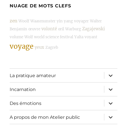
NUAGE DE MOTS CLEFS
zen
Woolf
Waasmunster
yin
yang
voyager
Walter
volonté
Zagajewski
Benjamin
œuvre
œil
Warburg
volume
Wolf
world science festival
Yalta
voyant
voyage
yeux
Zagreb
ouvrir
La pratique amateur
le
sous-
menu
ouvrir
Incarnation
le
sous-
menu
ouvrir
Des émotions
le
sous-
menu
ouvrir
A propos de mon Atelier public
le
sous-