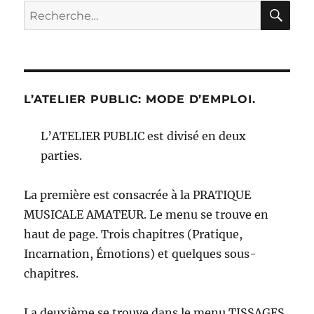
RE
Recherche
pour :
L’ATELIER PUBLIC: MODE D’EMPLOI.
L’ATELIER PUBLIC est divisé en deux
parties.
La première est consacrée à la PRATIQUE
MUSICALE AMATEUR. Le menu se trouve en
haut de page. Trois chapitres (Pratique,
Incarnation, Émotions) et quelques sous-
chapitres.
La deuxième se trouve dans le menu TISSAGES,