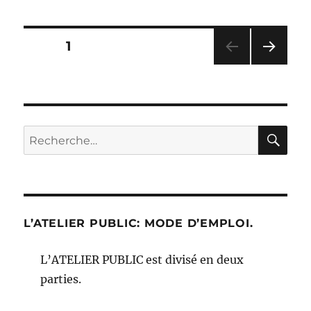
Pagination
PAGE
1
PAG
des
E
SUIV
publications
ANT
E
RE
Recherche
pour :
L’ATELIER PUBLIC: MODE D’EMPLOI.
L’ATELIER PUBLIC est divisé en deux
parties.