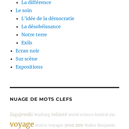
La différence
Le soin
L’idée de la démocratie
La désobéissance
Notre terre
Exils
Ecran noir
Sur scène
Expositions
NUAGE DE MOTS CLEFS
Zagajewski
volonté
Warburg
world science festival
yin
voyage
zen
yeux
œuvre
voyager
Walter Benjamin