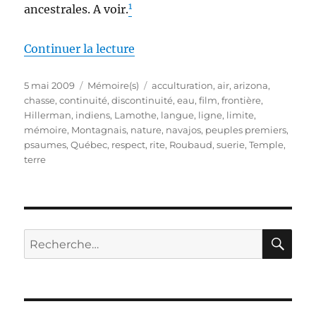
1
ancestrales. A voir.
de « Mémoires indiennes »
Continuer la lecture
Publié
Catégories
Étiquettes
5 mai 2009
Mémoire(s)
acculturation
,
air
,
arizona
,
le
chasse
,
continuité
,
discontinuité
,
eau
,
film
,
frontière
,
Hillerman
,
indiens
,
Lamothe
,
langue
,
ligne
,
limite
,
mémoire
,
Montagnais
,
nature
,
navajos
,
peuples premiers
,
psaumes
,
Québec
,
respect
,
rite
,
Roubaud
,
suerie
,
Temple
,
terre
RE
Recherche
pour :