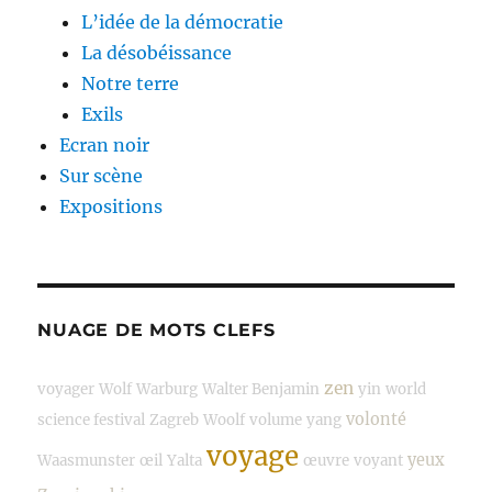
L’idée de la démocratie
La désobéissance
Notre terre
Exils
Ecran noir
Sur scène
Expositions
NUAGE DE MOTS CLEFS
zen
voyager
Wolf
Warburg
Walter Benjamin
yin
world
volonté
science festival
Zagreb
Woolf
volume
yang
voyage
yeux
Waasmunster
œil
Yalta
œuvre
voyant