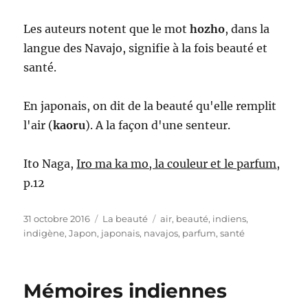
Les auteurs notent que le mot
hozho
, dans la
langue des Navajo, signifie à la fois beauté et
santé.
En japonais, on dit de la beauté qu'elle remplit
l'air (
kaoru
). A la façon d'une senteur.
Ito Naga,
Iro ma ka mo, la couleur et le parfum
,
p.12
Publié
Catégories
Étiquettes
31 octobre 2016
La beauté
air
,
beauté
,
indiens
,
le
indigène
,
Japon
,
japonais
,
navajos
,
parfum
,
santé
Mémoires indiennes