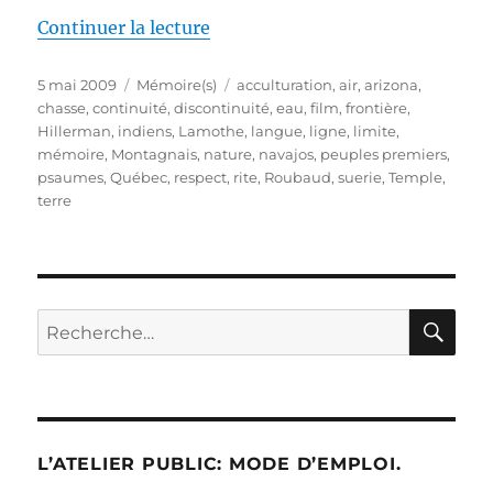
de « Mémoires indiennes »
Continuer la lecture
Publié
Catégories
Étiquettes
5 mai 2009
Mémoire(s)
acculturation
,
air
,
arizona
,
le
chasse
,
continuité
,
discontinuité
,
eau
,
film
,
frontière
,
Hillerman
,
indiens
,
Lamothe
,
langue
,
ligne
,
limite
,
mémoire
,
Montagnais
,
nature
,
navajos
,
peuples premiers
,
psaumes
,
Québec
,
respect
,
rite
,
Roubaud
,
suerie
,
Temple
,
terre
RE
Recherche
pour :
L’ATELIER PUBLIC: MODE D’EMPLOI.