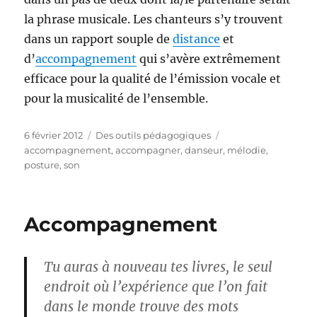
la phrase musicale. Les chanteurs s’y trouvent
dans un rapport souple de
distance
et
d’
accompagnement
qui s’avère extrêmement
efficace pour la qualité de l’émission vocale et
pour la musicalité de l’ensemble.
Publié
Catégories
Étiquettes
6 février 2012
Des outils pédagogiques
le
accompagnement
,
accompagner
,
danseur
,
mélodie
,
posture
,
son
Accompagnement
Tu auras à nouveau tes livres, le seul
endroit où l’expérience que l’on fait
dans le monde trouve des mots