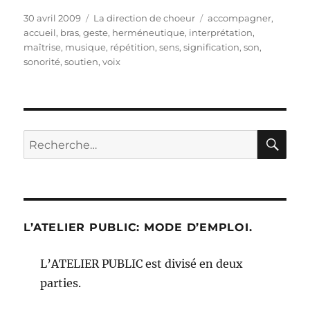
Publié
Catégories
Étiquettes
30 avril 2009
La direction de choeur
accompagner
,
le
accueil
,
bras
,
geste
,
herméneutique
,
interprétation
,
maîtrise
,
musique
,
répétition
,
sens
,
signification
,
son
,
sonorité
,
soutien
,
voix
RE
Recherche
pour :
L’ATELIER PUBLIC: MODE D’EMPLOI.
L’ATELIER PUBLIC est divisé en deux
parties.