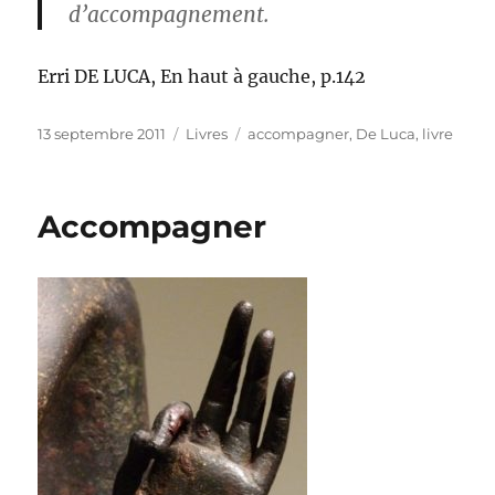
d’accompagnement.
Erri DE LUCA, En haut à gauche, p.142
Publié
Catégories
Étiquettes
13 septembre 2011
Livres
accompagner
,
De Luca
,
livre
le
Accompagner