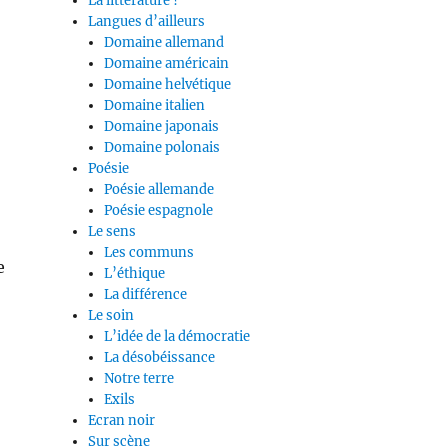
La littérature ?
Langues d’ailleurs
Domaine allemand
Domaine américain
Domaine helvétique
Domaine italien
Domaine japonais
Domaine polonais
Poésie
Poésie allemande
Poésie espagnole
Le sens
Les communs
e
L’éthique
La différence
Le soin
L’idée de la démocratie
La désobéissance
Notre terre
Exils
Ecran noir
Sur scène