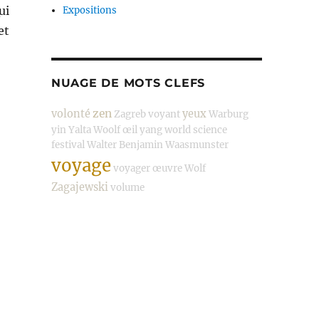
ui
Expositions
et
NUAGE DE MOTS CLEFS
zen
volonté
yeux
Zagreb
voyant
Warburg
yin
Yalta
Woolf
œil
yang
world science
festival
Walter Benjamin
Waasmunster
voyage
voyager
œuvre
Wolf
Zagajewski
volume