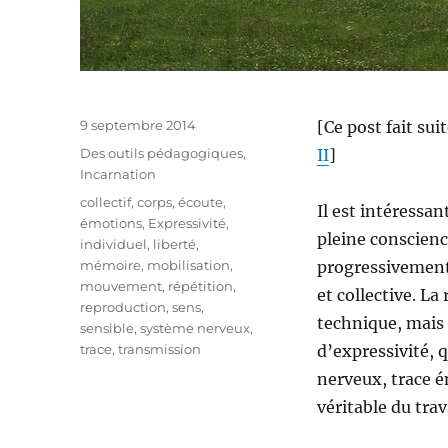
Publié
9 septembre 2014
[Ce post fait sui
le
Catégories
Des outils pédagogiques
,
II
]
Incarnation
Étiquettes
collectif
,
corps
,
écoute
,
Il est intéressa
émotions
,
Expressivité
,
pleine conscienc
individuel
,
liberté
,
mémoire
,
mobilisation
,
progressivement 
mouvement
,
répétition
,
et collective. La
reproduction
,
sens
,
technique, mais
sensible
,
système nerveux
,
trace
,
transmission
d’expressivité, q
nerveux, trace é
véritable du trava