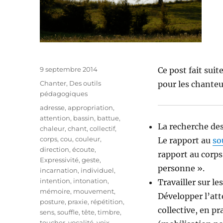
Publié
9 septembre 2014
Ce post fait suit
le
Catégories
Chanter
,
Des outils
pour les chante
pédagogiques
Étiquettes
adresse
,
appropriation
,
attention
,
bassin
,
battue
,
La recherche des
chaleur
,
chant
,
collectif
,
corps
,
cou
,
couleur
,
Le rapport au
so
direction
,
écoute
,
rapport au corp
Expressivité
,
geste
,
personne ».
incarnation
,
individuel
,
intention
,
intonation
,
Travailler sur l
mémoire
,
mouvement
,
Développer l’att
posture
,
praxie
,
répétition
,
collective, en 
sens
,
souffle
,
tête
,
timbre
,
toucher
,
vocalité
,
voix
,