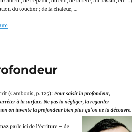
r autrui, de l’épaule, du cou, de la tête, du bassin, etc …)
ation du toucher ; de la chaleur, …
de « L’expressivité du sensible II »
ture
profondeur
rit (Cambouis, p. 125):
Pour saisir la profondeur,
rêter à la surface. Ne pas la négliger, la regarder
non on invente la profondeur bien plus qu’on ne la découvre.
az parle ici de l’écriture – de