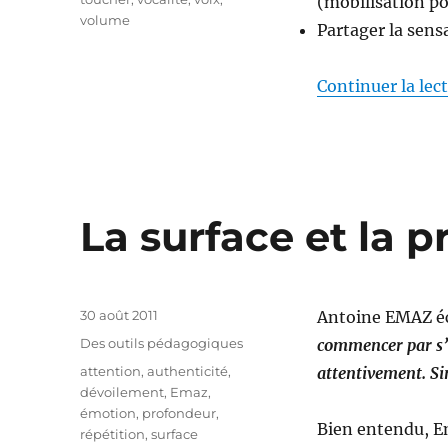
(mobilisation pou
volume
Partager la sens
Continuer la lec
La surface et la 
Publié
30 août 2011
Antoine EMAZ éc
le
Catégories
Des outils pédagogiques
commencer par s’ar
Étiquettes
attention
,
authenticité
,
attentivement. Si
dévoilement
,
Emaz
,
émotion
,
profondeur
,
Bien entendu, Em
répétition
,
surface