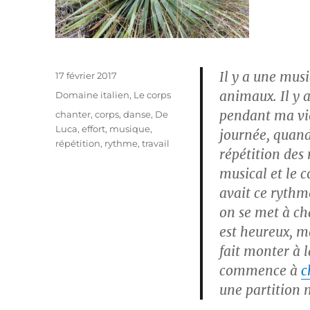
Il y a une mus
Publié
17 février 2017
le
animaux. Il y 
Catégories
Domaine italien
,
Le corps
pendant ma vie
Étiquettes
chanter
,
corps
,
danse
,
De
Luca
,
effort
,
musique
,
journée, quand
répétition
,
rythme
,
travail
répétition des
musical et le c
avait ce rythm
on se met à ch
est heureux, m
fait monter à l
commence à
c
une partition m