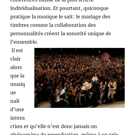
individualisation. Et pourtant, quiconque
pratique la musique le sait: le mariage des
timbres comme la collaboration des
personnalités créent la sonorité unique de
l’ensemble.
Il est
clair
alors
que la
musiq
ue
naît
d’une
intera
ction et qu’elle n’est donc jamais un
phénomène de reproduction, même à un très