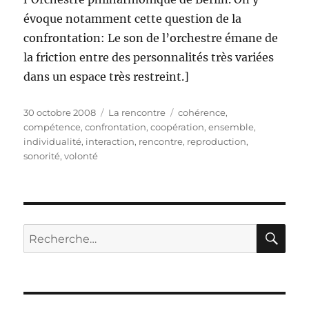
évoque notamment cette question de la
confrontation: Le son de l’orchestre émane de
la friction entre des personnalités très variées
dans un espace très restreint.]
Publié
Catégories
Étiquettes
30 octobre 2008
La rencontre
cohérence
,
le
compétence
,
confrontation
,
coopération
,
ensemble
,
individualité
,
interaction
,
rencontre
,
reproduction
,
sonorité
,
volonté
RE
Recherche
pour :