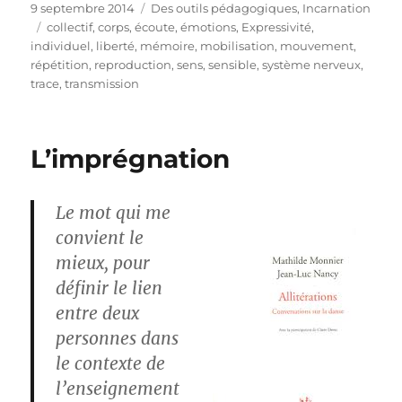
Publié
Catégories
9 septembre 2014
Des outils pédagogiques
,
Incarnation
le
Étiquettes
collectif
,
corps
,
écoute
,
émotions
,
Expressivité
,
individuel
,
liberté
,
mémoire
,
mobilisation
,
mouvement
,
répétition
,
reproduction
,
sens
,
sensible
,
système nerveux
,
trace
,
transmission
L’imprégnation
Le mot qui me
convient le
mieux, pour
définir le lien
entre deux
personnes dans
le contexte de
l’enseignement