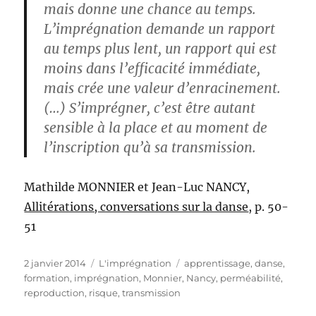
mais donne une chance au temps.
L’imprégnation demande un rapport
au temps plus lent, un rapport qui est
moins dans l’efficacité immédiate,
mais crée une valeur d’enracinement.
(…) S’imprégner, c’est être autant
sensible à la place et au moment de
l’inscription qu’à sa transmission.
Mathilde MONNIER et Jean-Luc NANCY,
Allitérations, conversations sur la danse
, p. 50-
51
Publié
Catégories
Étiquettes
2 janvier 2014
L'imprégnation
apprentissage
,
danse
,
le
formation
,
imprégnation
,
Monnier
,
Nancy
,
perméabilité
,
reproduction
,
risque
,
transmission