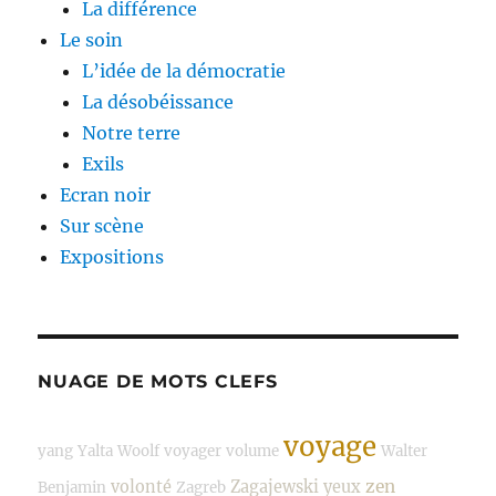
La différence
Le soin
L’idée de la démocratie
La désobéissance
Notre terre
Exils
Ecran noir
Sur scène
Expositions
NUAGE DE MOTS CLEFS
voyage
yang
Yalta
Woolf
voyager
volume
Walter
zen
volonté
Zagajewski
yeux
Benjamin
Zagreb