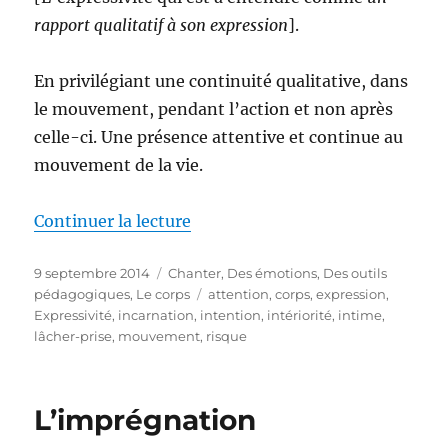
rapport qualitatif à son expression
].
En privilégiant une continuité qualitative, dans
le mouvement, pendant l’action et non après
celle-ci. Une présence attentive et continue au
mouvement de la vie.
de « L’expressivité du sensible 
Continuer la lecture
Publié
Catégories
9 septembre 2014
Chanter
,
Des émotions
,
Des outils
le
Étiquettes
pédagogiques
,
Le corps
attention
,
corps
,
expression
,
Expressivité
,
incarnation
,
intention
,
intériorité
,
intime
,
lâcher-prise
,
mouvement
,
risque
L’imprégnation