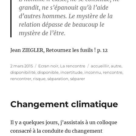
grandit, ne s’épanouit qu’à l’aide
d’autres hommes. Le mystère de la
relation dépasse de beaucoup le
mystère de l’être.
Jean ZIEGLER, Retournez les fusils ! p. 12
Publié
Catégories
Étiquettes
2 mars 2015
Ecran noir
,
La rencontre
accueillir
,
autre
,
le
disponibilité
,
disponible
,
incertitude
,
inconnu
,
rencontre
,
rencontrer
,
risque
,
séparation
,
séparer
Changement climatique
Il y a quelques jours, j’assistais à un colloque
consacré à la conduite du changement