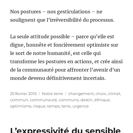
Nos postures – nos gesticulations – ne
soulignent que l’irréversibilité du processus.
La seule attitude possible – parce qu’elle est
digne, honnête et foncièrement optimiste sur
le sort de notre humanité, est celle qui
transforme les postures en actions, et crée ainsi
de la communauté pour affronter l’avenir d’un
monde devenu définitivement incertain.
Publié
Catégories
Étiquettes
25 février 2015
Notre terre
changement
,
choix
,
climat
,
le
commun
,
communauté
,
communs
,
destin
,
éthique
,
optimisme
,
risque
,
temps
,
terre
,
urgence
L’expressivité du sensible