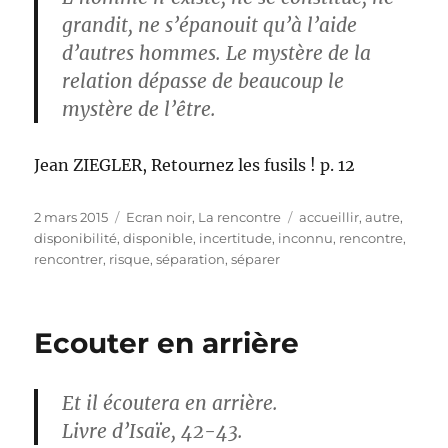
grandit, ne s’épanouit qu’à l’aide
d’autres hommes. Le mystère de la
relation dépasse de beaucoup le
mystère de l’être.
Jean ZIEGLER, Retournez les fusils ! p. 12
Publié
Catégories
Étiquettes
2 mars 2015
Ecran noir
,
La rencontre
accueillir
,
autre
,
le
disponibilité
,
disponible
,
incertitude
,
inconnu
,
rencontre
,
rencontrer
,
risque
,
séparation
,
séparer
Ecouter en arrière
Et il écoutera en arrière.
Livre d’Isaïe, 42-43.