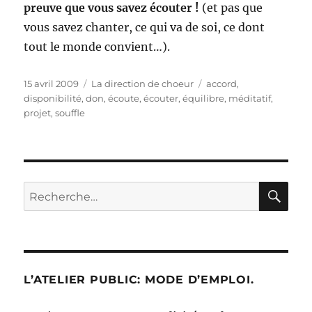
preuve que vous savez écouter !
(et pas que
vous savez chanter, ce qui va de soi, ce dont
tout le monde convient…).
Publié
Catégories
Étiquettes
15 avril 2009
La direction de choeur
accord
,
le
disponibilité
,
don
,
écoute
,
écouter
,
équilibre
,
méditatif
,
projet
,
souffle
RE
Recherche
pour :
L’ATELIER PUBLIC: MODE D’EMPLOI.