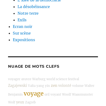
La désobéissance
Notre terre
Exils
Ecran noir
Sur scène
Expositions
NUAGE DE MOTS CLEFS
voyager
œuvre
Warburg
world science festival
zen
Zagajewski
volonté
Yalta
yang
yin
volume
Walter
voyage
Benjamin
œil
voyant
Woolf
Waasmunster
yeux
Wolf
Zagreb