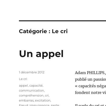
Catégorie :
Le cri
Un appel
Publié
1 décembre 2012
Adam PHILLIPS, u
le
Catégories
Le cri
publié un passio
Étiquettes
appel
,
capacité
,
« capacités nég
communication
,
fondent notre vi
compréhension
,
cri
,
embarras
,
excitation
,
Freud
,
impuissance
,
perte
,
Il parle du cri et