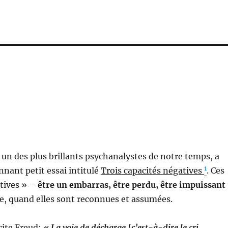
n des plus brillants psychanalystes de notre temps, a
1
nnant petit essai intitulé
Trois capacités négatives
. Ces
atives » –
être un embarras, être perdu, être impuissant
e, quand elles sont reconnues et assumées.
 cite Freud:
« La voie de décharge [c’est-à-dire le cri,