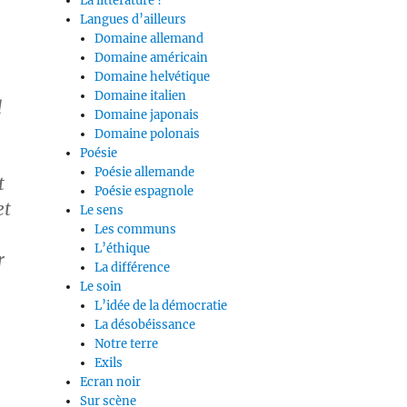
La littérature ?
Langues d’ailleurs
Domaine allemand
Domaine américain
Domaine helvétique
Domaine italien
d
Domaine japonais
Domaine polonais
Poésie
Poésie allemande
t
Poésie espagnole
et
Le sens
Les communs
L’éthique
r
La différence
Le soin
L’idée de la démocratie
La désobéissance
Notre terre
Exils
Ecran noir
Sur scène