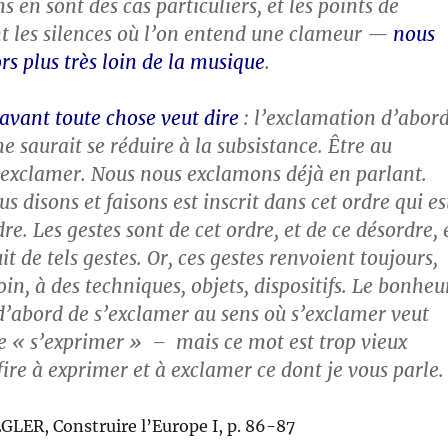
s en sont des cas particuliers, et les points de
t les silences où l’on entend une clameur —
nous
s plus très loin de la musique
.
avant toute chose veut dire
: l’exclamation d’abor
e saurait se réduire à la subsistance. Être au
’exclamer. Nous nous exclamons déjà en parlant.
s disons et faisons est inscrit dans cet ordre qui es
re. Les gestes sont de cet ordre, et de ce désordre, 
 de tels gestes. Or, ces gestes renvoient toujours,
oin, à des techniques, objets, dispositifs. Le bonheu
t d’abord de s’exclamer au sens où s’exclamer veut
e « s’exprimer » – mais ce mot est trop vieux
fire à exprimer et à exclamer ce dont je vous parle.
GLER, Construire l’Europe I, p. 86-87