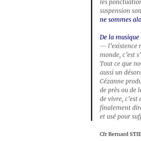
les ponctuation
suspension son
ne sommes alor
De la musique 
— l’existence n
monde, c’est s
Tout ce que nou
aussi un désord
Cézanne produit
de près ou de l
de vivre, c’es
finalement dir
et usé pour suf
Cfr Bernard STIE