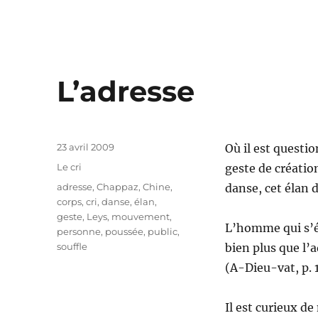
L’adresse
Publié
23 avril 2009
Où il est questio
le
Catégories
Le cri
geste de créatio
Étiquettes
adresse
,
Chappaz
,
Chine
,
danse, cet élan d
corps
,
cri
,
danse
,
élan
,
geste
,
Leys
,
mouvement
,
L’homme qui s’éc
personne
,
poussée
,
public
,
souffle
bien plus que l’
(A-Dieu-vat, p. 
Il est curieux d