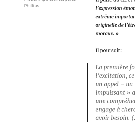
Phillips
l’expression émot
extrême importan
originelle de l’êt
moraux. »
Il poursuit:
La première fo
l’excitation, c
un appel – un
impuissant » av
une compréhen
engage à cherc
avoir besoin. 