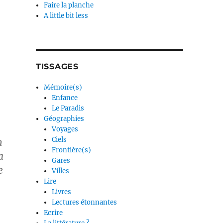
Faire la planche
A little bit less
TISSAGES
Mémoire(s)
Enfance
Le Paradis
Géographies
Voyages
Ciels
h
Frontière(s)
a
Gares
e
Villes
Lire
Livres
Lectures étonnantes
Ecrire