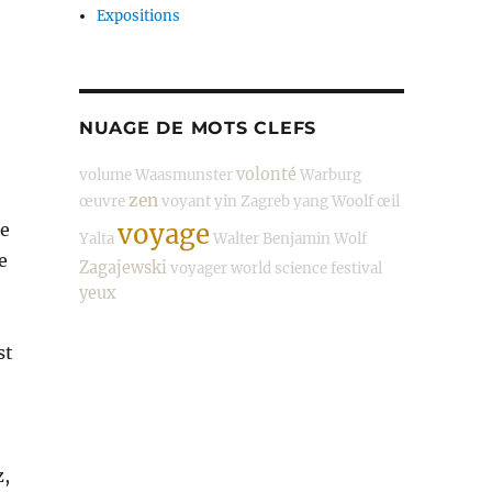
Expositions
NUAGE DE MOTS CLEFS
volonté
volume
Waasmunster
Warburg
zen
œuvre
voyant
yin
Zagreb
yang
Woolf
œil
voyage
ce
Yalta
Walter Benjamin
Wolf
e
Zagajewski
voyager
world science festival
yeux
st
z,