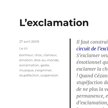
L’exclamation
Il faut constru
Publié
27 avril 2009
le
circuit de l’ex
Catégories
Le cri
S’exclamer veut
Étiquettes
bonheur
,
choc
,
clameur
,
émotion
,
être-au-monde
,
émotionnel que
exclamation
,
geste
,
exclamer la ch
musique
,
s'exprimer
,
! Quand Cézann
stupéfaction
,
suspension
stupéfaction d
de ne plus la 
permanence, e
d’exclamation,