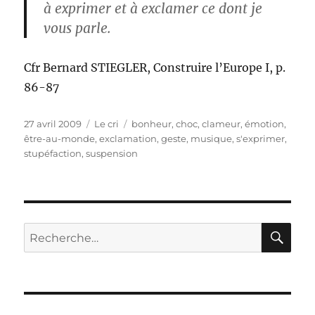
à exprimer et à exclamer ce dont je
vous parle.
Cfr Bernard STIEGLER, Construire l’Europe I, p.
86-87
Publié
Catégories
Étiquettes
27 avril 2009
Le cri
bonheur
,
choc
,
clameur
,
émotion
,
le
être-au-monde
,
exclamation
,
geste
,
musique
,
s'exprimer
,
stupéfaction
,
suspension
RE
Recherche
pour :