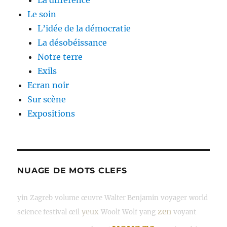
La différence
Le soin
L’idée de la démocratie
La désobéissance
Notre terre
Exils
Ecran noir
Sur scène
Expositions
NUAGE DE MOTS CLEFS
yin
Zagreb
volume
œuvre
Walter Benjamin
voyager
world
zen
yeux
science festival
œil
Woolf
Wolf
yang
voyant