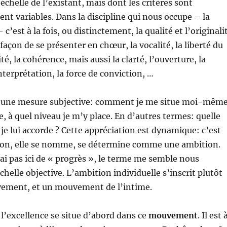
l’échelle de l’existant, mais dont les critères sont
nt variables. Dans la discipline qui nous occupe – la
 c’est à la fois, ou distinctement, la qualité et l’originali
 façon de se présenter en chœur, la vocalité, la liberté du
ité, la cohérence, mais aussi la clarté, l’ouverture, la
interprétation, la force de conviction, …
, une mesure subjective: comment je me situe moi-mêm
, à quel niveau je m’y place. En d’autres termes: quelle
 je lui accorde ? Cette appréciation est dynamique: c’est
ion, elle se nomme, se détermine comme une ambition.
rai pas ici de « progrès », le terme me semble nous
helle objective. L’ambition individuelle s’inscrit plutôt
ment, et un mouvement de l’intime.
 l’excellence se situe d’abord dans ce
mouvement
. Il est 