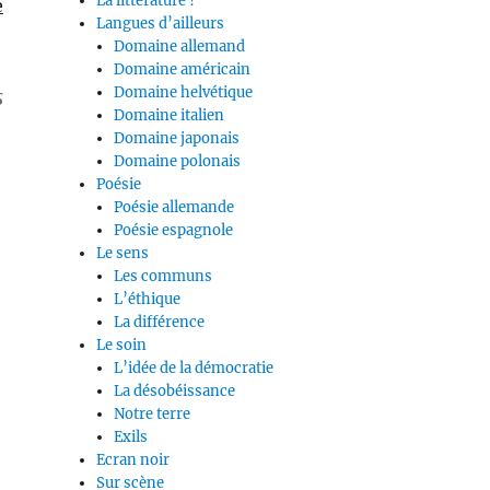
La littérature ?
e
Langues d’ailleurs
Domaine allemand
Domaine américain
Domaine helvétique
s
Domaine italien
Domaine japonais
Domaine polonais
Poésie
Poésie allemande
Poésie espagnole
Le sens
Les communs
L’éthique
La différence
Le soin
L’idée de la démocratie
La désobéissance
Notre terre
Exils
Ecran noir
Sur scène