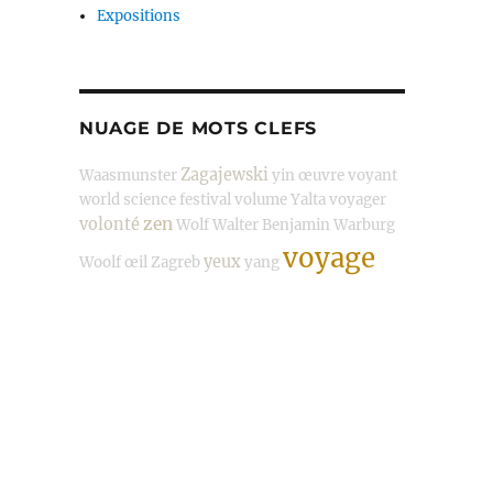
Expositions
NUAGE DE MOTS CLEFS
Zagajewski
Waasmunster
yin
œuvre
voyant
world science festival
volume
Yalta
voyager
zen
volonté
Wolf
Walter Benjamin
Warburg
voyage
yeux
Woolf
œil
Zagreb
yang