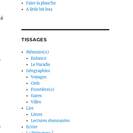
Faire la planche
A little bit less
té
TISSAGES
Mémoire(s)
Enfance
e
Le Paradis
Géographies
Voyages
Ciels
Frontière(s)
Gares
Villes
Lire
Livres
Lectures étonnantes
à
Ecrire