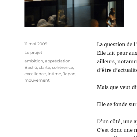
Publié
11 mai 2009
La question de l’
le
Catégories
Le projet
Elle fait peur au
Étiquettes
ambition
,
appréciation
,
ailleurs, notam
Bashô
,
clarté
,
cohérence
,
d’être d’actualit
excellence
,
intime
,
Japon
,
mouvement
Mais que veut d
Elle se fonde su
D’un côté, une a
C’est donc une m