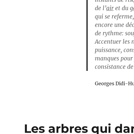
de l’
air
et du
g
qui se referme,
encore une déc
de rythme: souf
Accentuer les 
puissance, con
manques pour f
consistance d
Georges Didi-Hub
Les arbres qui da