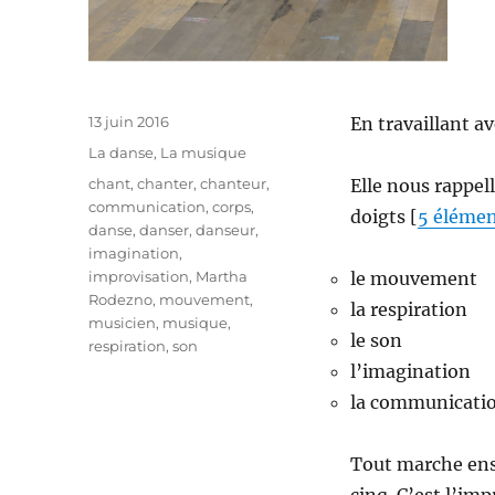
Publié
13 juin 2016
En travaillant a
le
Catégories
La danse
,
La musique
Étiquettes
chant
,
chanter
,
chanteur
,
Elle nous rappel
communication
,
corps
,
doigts [
5 éléme
danse
,
danser
,
danseur
,
imagination
,
improvisation
,
Martha
le mouvement
Rodezno
,
mouvement
,
la respiration
musicien
,
musique
,
le son
respiration
,
son
l’imagination
la communicati
Tout marche ense