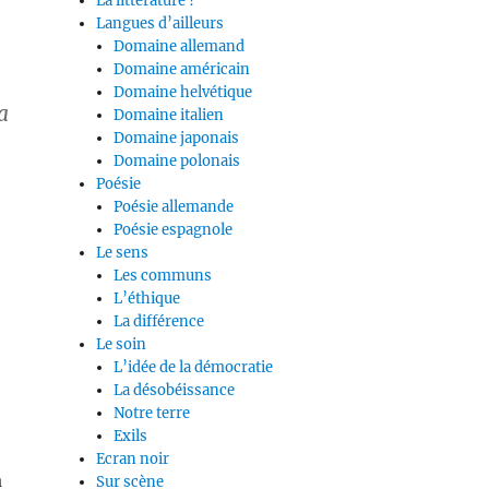
La littérature ?
Langues d’ailleurs
Domaine allemand
Domaine américain
Domaine helvétique
a
Domaine italien
Domaine japonais
Domaine polonais
Poésie
Poésie allemande
Poésie espagnole
Le sens
Les communs
L’éthique
La différence
Le soin
L’idée de la démocratie
La désobéissance
Notre terre
Exils
Ecran noir
à
Sur scène