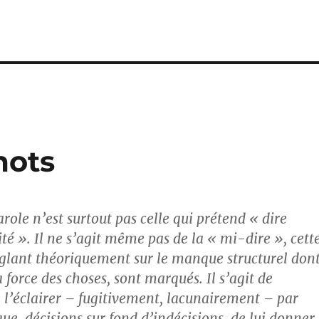
mots
arole n’est surtout pas celle qui prétend « dire
ité ». Il ne s’agit même pas de la « mi-dire », cett
réglant théoriquement sur le manque structurel don
a force des choses, sont marqués. Il s’agit de
e l’éclairer – fugitivement, lacunairement – par
que, décisions sur fond d’indécisions. de lui donner