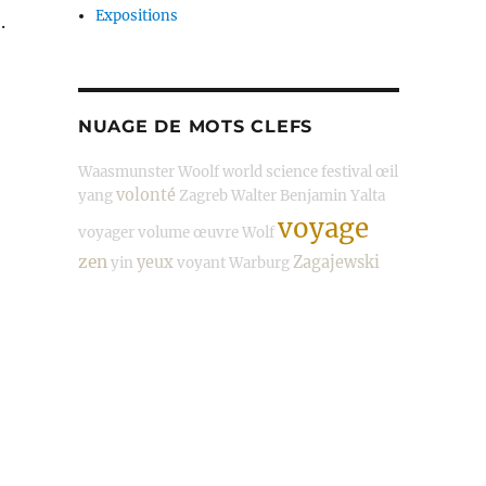
Expositions
.
NUAGE DE MOTS CLEFS
Waasmunster
Woolf
world science festival
œil
volonté
yang
Zagreb
Walter Benjamin
Yalta
voyage
voyager
volume
œuvre
Wolf
zen
yeux
Zagajewski
yin
voyant
Warburg