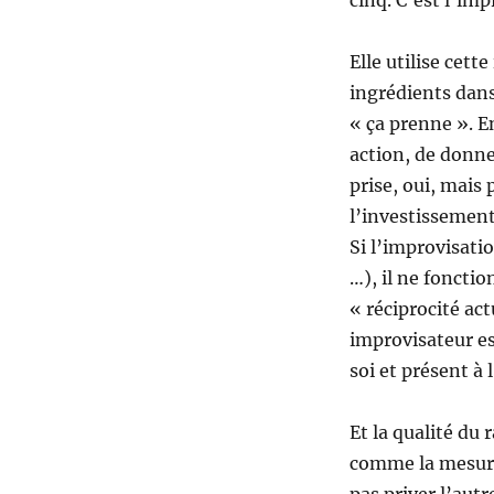
cinq. C’est l’im
Elle utilise cett
ingrédients dans
« ça prenne ». E
action, de donne
prise, oui, mais
l’investissement
Si l’improvisati
…), il ne foncti
« réciprocité ac
improvisateur es
soi et présent à l
Et la qualité du
comme la mesurer