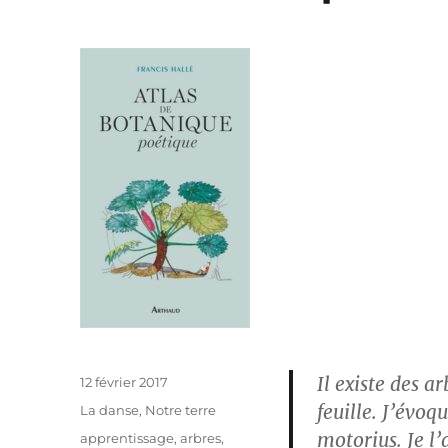
Il existe des 
Publié
12 février 2017
le
feuille. J’évoq
Catégories
La danse
,
Notre terre
motorius. Je l
Étiquettes
apprentissage
,
arbres
,