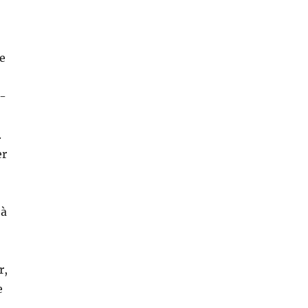
ue
r-
.
er
 à
r,
e