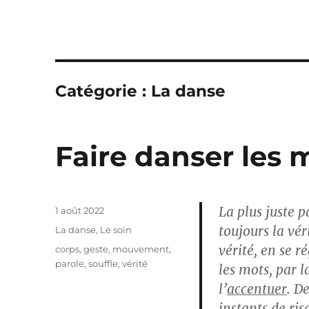
Catégorie :
La danse
Faire danser les 
La plus juste p
Publié
1 août 2022
le
toujours la vér
Catégories
La danse
,
Le soin
vérité, en se 
Étiquettes
corps
,
geste
,
mouvement
,
parole
,
souffle
,
vérité
les mots, par l
l’
accentuer
. D
instants de ris