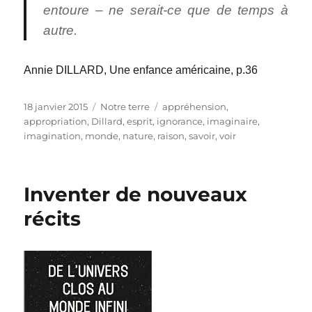
entoure – ne serait-ce que de temps à
autre.
Annie DILLARD, Une enfance américaine, p.36
Publié
Catégories
Étiquettes
18 janvier 2015
Notre terre
appréhension
,
le
appropriation
,
Dillard
,
esprit
,
ignorance
,
imaginaire
,
imagination
,
monde
,
nature
,
raison
,
savoir
,
voir
Inventer de nouveaux
récits