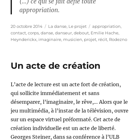
(…) ce qui se fait défie toute
appropriation.
Publié
Catégories
Étiquettes
20 octobre 2014
La danse
,
Le projet
appropriation
,
le
contact
,
corps
,
danse
,
danseur
,
debout
,
Emilie Hache
,
Heynderickx
,
imaginaire
,
musicien
,
projet
,
récit
,
Rodezno
Un acte de création
L’acte de lecture est un acte fort de création,
qui sollicite immédiatement et sans
désemparer, l’imaginaire, le rêve,… Alors que le
jeu multimédia, à l’instar de la télévision, ouvre
sur un espace virtuel préformaté. Cet acte de
création individuelle est un acte de liberté.
Georges Steiner, dans sa conférence à l’ULB