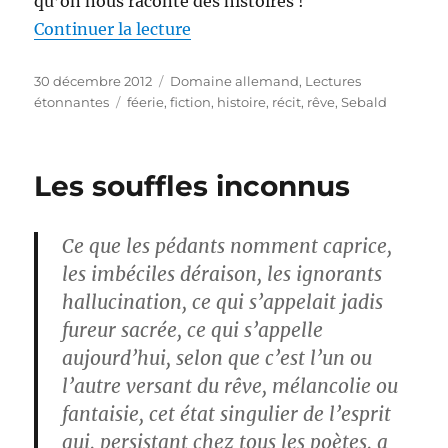
qu’on nous raconte des histoires !
de « Sebald féerique »
Continuer la lecture
Publié
Catégories
30 décembre 2012
Domaine allemand
,
Lectures
le
Étiquettes
étonnantes
féerie
,
fiction
,
histoire
,
récit
,
rêve
,
Sebald
Les souffles inconnus
Ce que les pédants nomment caprice,
les imbéciles déraison, les ignorants
hallucination, ce qui s’appelait jadis
fureur sacrée, ce qui s’appelle
aujourd’hui, selon que c’est l’un ou
l’autre versant du rêve, mélancolie ou
fantaisie, cet état singulier de l’esprit
qui, persistant chez tous les poètes, a