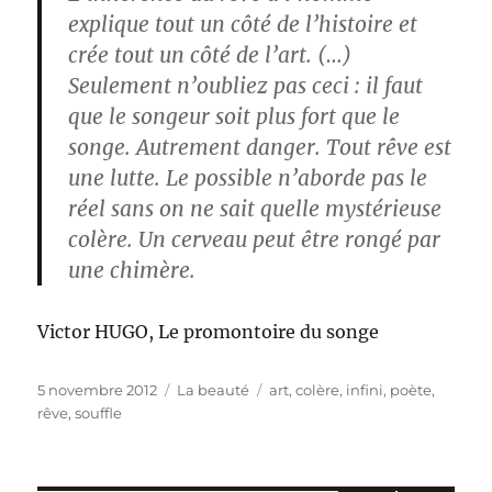
explique tout un côté de l’histoire et
crée tout un côté de l’art. (…)
Seulement n’oubliez pas ceci : il faut
que le songeur soit plus fort que le
songe. Autrement danger. Tout rêve est
une lutte. Le possible n’aborde pas le
réel sans on ne sait quelle mystérieuse
colère. Un cerveau peut être rongé par
une chimère.
Victor HUGO, Le promontoire du songe
Publié
Catégories
Étiquettes
5 novembre 2012
La beauté
art
,
colère
,
infini
,
poète
,
le
rêve
,
souffle