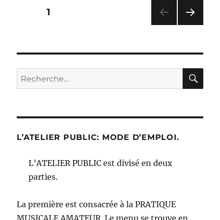
Pagination
PAGE
1
PAG
des
E
SUIV
publications
ANT
E
RE
Recherche
pour :
L’ATELIER PUBLIC: MODE D’EMPLOI.
L’ATELIER PUBLIC est divisé en deux
parties.
La première est consacrée à la PRATIQUE
MUSICALE AMATEUR. Le menu se trouve en