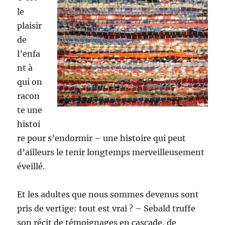
le
plaisir
de
l’enfa
nt à
qui on
racon
te une
histoi
re pour s’endormir – une histoire qui peut
d’ailleurs le tenir longtemps merveilleusement
éveillé.
Et les adultes que nous sommes devenus sont
pris de vertige: tout est vrai ? – Sebald truffe
son récit de témoignages en cascade, de