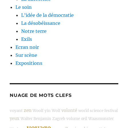
Le soin
L’idée de la démocratie
La désobéissance
Notre terre
Exils
Ecran noir
Sur scène
Expositions
NUAGE DE MOTS CLEFS
zen
volonté
voyant
Woolf
yin
Wolf
world science festival
yeux
Walter Benjamin
Zagreb
volume
œil
Waasmunster