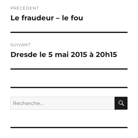
Navigation
PRÉCÉDENT
de
Le fraudeur – le fou
Publication
précédente :
l’article
SUIVANT
Dresde le 5 mai 2015 à 20h15
Publication
suivante :
RE
Recherche
pour :