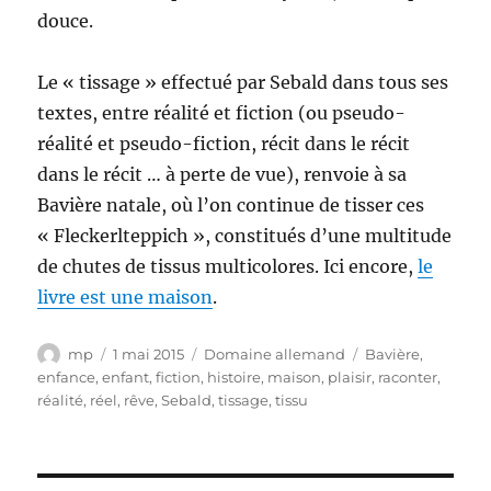
douce.
Le « tissage » effectué par Sebald dans tous ses
textes, entre réalité et fiction (ou pseudo-
réalité et pseudo-fiction, récit dans le récit
dans le récit … à perte de vue), renvoie à sa
Bavière natale, où l’on continue de tisser ces
« Fleckerlteppich », constitués d’une multitude
de chutes de tissus multicolores. Ici encore,
le
livre est une maison
.
Auteur
Publié
Catégories
Étiquettes
mp
1 mai 2015
Domaine allemand
Bavière
,
le
enfance
,
enfant
,
fiction
,
histoire
,
maison
,
plaisir
,
raconter
,
réalité
,
réel
,
rêve
,
Sebald
,
tissage
,
tissu