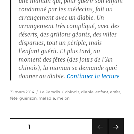
une maman qui, pour guérir son enfant
condamné par les médecins, fait un
arrangement avec un diable. Un
arrangement très compliqué, avec des
déserts, des grillons géants, des villes
disparues, tout un périple, mais
l’enfant guérit. Et plus tard, au
moment des fêtes (des Jours de l’An
chinois), la maman se demande quoi
de « 
donner au diable.
Continuer la lecture
Publié
Catégories
Étiquettes
31 mars 2014
Le Paradis
chinois
,
diable
,
enfant
,
enfer
,
le
fête
,
guérison
,
maladie
,
melon
Pagination
PAGE
1