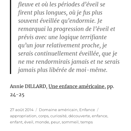
fleuve et où les périodes d’éveil se
firent plus longues, où je fus plus
souvent éveillée qu’endormie. Je
remarquai la progression de l’éveil et
prévis avec une logique terrifiante
qu’un jour relativement proche, je
serais continuellement éveillée, que je
ne me rendormirais jamais et ne serais
jamais plus libérée de moi-même.
Annie DILLARD,
Une enfance américaine
, pp.
24-25
Publié
Catégories
Étiquettes
27 août 2014
Domaine américain
,
Enfance
le
appropriation
,
corps
,
curiosité
,
découverte
,
enfance
,
enfant
,
éveil
,
monde
,
peur
,
sommeil
,
temps