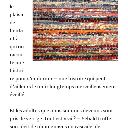
le
plaisir
de
l’enfa
nt à
qui on
racon
te une
histoi
re pour s’endormir – une histoire qui peut
d’ailleurs le tenir longtemps merveilleusement
éveillé.
Et les adultes que nous sommes devenus sont
pris de vertige: tout est vrai ? – Sebald truffe
son récit de témoignages en cascade, de