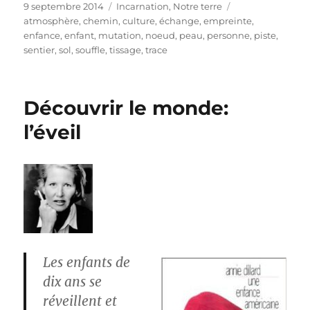
Publié
Catégories
Étiquettes
9 septembre 2014
Incarnation
,
Notre terre
le
atmosphère
,
chemin
,
culture
,
échange
,
empreinte
,
enfance
,
enfant
,
mutation
,
noeud
,
peau
,
personne
,
piste
,
sentier
,
sol
,
souffle
,
tissage
,
trace
Découvrir le monde:
l’éveil
Les enfants de
dix ans se
réveillent et