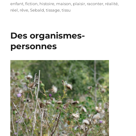
le
enfant
,
fiction
,
histoire
,
maison
,
plaisir
,
raconter
,
réalité
,
réel
,
rêve
,
Sebald
,
tissage
,
tissu
Des organismes-
personnes