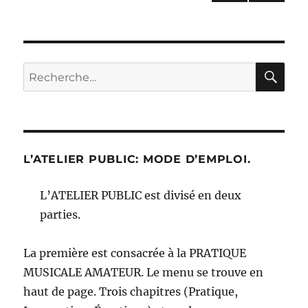
PAG
des
E
SUIV
publications
ANT
E
RE
Recherche
pour :
L’ATELIER PUBLIC: MODE D’EMPLOI.
L’ATELIER PUBLIC est divisé en deux
parties.
La première est consacrée à la PRATIQUE
MUSICALE AMATEUR. Le menu se trouve en
haut de page. Trois chapitres (Pratique,