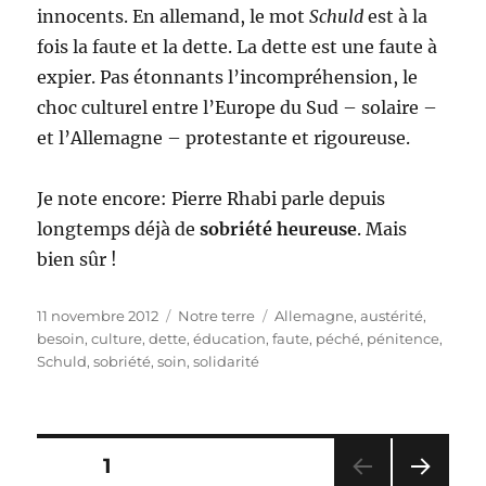
innocents. En allemand, le mot
Schuld
est à la
fois la faute et la dette. La dette est une faute à
expier. Pas étonnants l’incompréhension, le
choc culturel entre l’Europe du Sud – solaire –
et l’Allemagne – protestante et rigoureuse.
Je note encore: Pierre Rhabi parle depuis
longtemps déjà de
sobriété heureuse
. Mais
bien sûr !
Publié
Catégories
Étiquettes
11 novembre 2012
Notre terre
Allemagne
,
austérité
,
le
besoin
,
culture
,
dette
,
éducation
,
faute
,
péché
,
pénitence
,
Schuld
,
sobriété
,
soin
,
solidarité
Pagination
PAGE
1