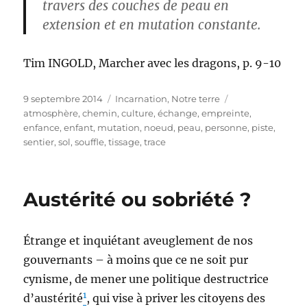
travers des couches de peau en
extension et en mutation constante.
Tim INGOLD, Marcher avec les dragons, p. 9-10
Publié
Catégories
Étiquettes
9 septembre 2014
Incarnation
,
Notre terre
le
atmosphère
,
chemin
,
culture
,
échange
,
empreinte
,
enfance
,
enfant
,
mutation
,
noeud
,
peau
,
personne
,
piste
,
sentier
,
sol
,
souffle
,
tissage
,
trace
Austérité ou sobriété ?
Étrange et inquiétant aveuglement de nos
gouvernants – à moins que ce ne soit pur
cynisme, de mener une politique destructrice
1
d’austérité
, qui vise à priver les citoyens des