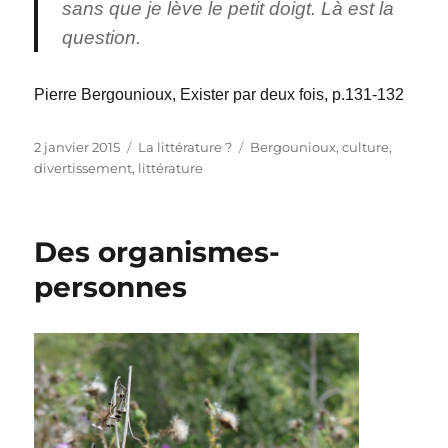
sans que je lève le petit doigt. Là est la
question.
Pierre Bergounioux, Exister par deux fois, p.131-132
Publié
Catégories
Étiquettes
2 janvier 2015
La littérature ?
Bergounioux
,
culture
,
le
divertissement
,
littérature
Des organismes-
personnes