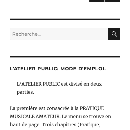
PAG
des
E
SUIV
publications
ANT
E
RE
Recherche
pour :
L’ATELIER PUBLIC: MODE D’EMPLOI.
L’ATELIER PUBLIC est divisé en deux
parties.
La première est consacrée à la PRATIQUE
MUSICALE AMATEUR. Le menu se trouve en
haut de page. Trois chapitres (Pratique,