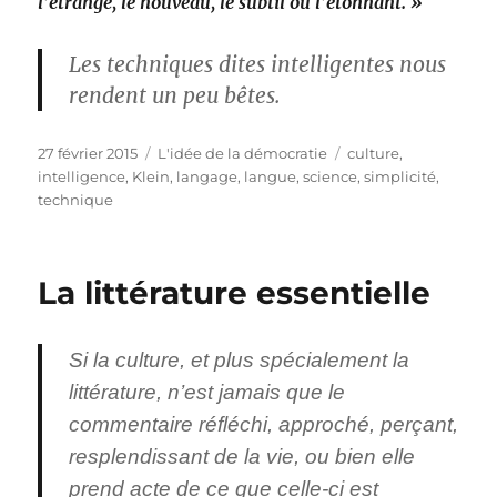
l’étrange, le nouveau, le subtil ou l’étonnant. »
Les techniques dites intelligentes nous
rendent un peu bêtes.
Publié
Catégories
Étiquettes
27 février 2015
L'idée de la démocratie
culture
,
le
intelligence
,
Klein
,
langage
,
langue
,
science
,
simplicité
,
technique
La littérature essentielle
Si la culture, et plus spécialement la
littérature, n’est jamais que le
commentaire réfléchi, approché, perçant,
resplendissant de la vie, ou bien elle
prend acte de ce que celle-ci est