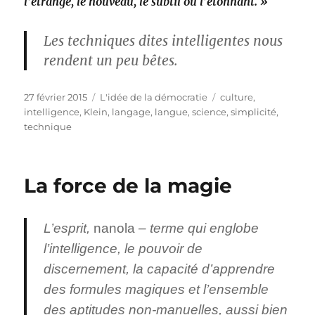
l’étrange, le nouveau, le subtil ou l’étonnant. »
Les techniques dites intelligentes nous
rendent un peu bêtes.
Publié
Catégories
Étiquettes
27 février 2015
L'idée de la démocratie
culture
,
le
intelligence
,
Klein
,
langage
,
langue
,
science
,
simplicité
,
technique
La force de la magie
L’esprit,
nanola
– terme qui englobe
l’intelligence, le pouvoir de
discernement, la capacité d’apprendre
des formules magiques et l’ensemble
des aptitudes non-manuelles, aussi bien