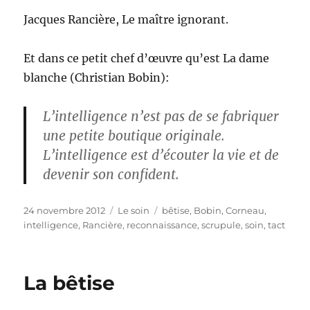
Jacques Rancière, Le maître ignorant.
Et dans ce petit chef d’œuvre qu’est La dame
blanche (Christian Bobin):
L’intelligence n’est pas de se fabriquer
une petite boutique originale.
L’intelligence est d’écouter la vie et de
devenir son confident.
Publié
Catégories
Étiquettes
24 novembre 2012
Le soin
bêtise
,
Bobin
,
Corneau
,
le
intelligence
,
Rancière
,
reconnaissance
,
scrupule
,
soin
,
tact
La bêtise