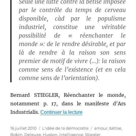
Seule une lutte contre la bêtise imposée
par le contrôle du temps de cerveau
disponible, càd par le populisme
industriel, constitue une véritable
possibilité de « réenchanter le
monde »: de le rendre désirable, et par
là de rendre à la raison son sens
premier de motif de vivre (…): la raison
comme sens de l’existence (et en cela
comme sens de l’orientation).
Bernard STIEGLER, Réenchanter le monde,
notamment p. 17, dans le manifeste d’Ars
Industrialis.
de « La bêtise »
Continuer la lecture
Publié
Catégories
Étiquettes
16 juillet 2010
L'idée de la démocratie
amour
,
bêtise
,
le
Bobin
,
Deleuze
,
Huston
,
intelligence
,
Stiegler