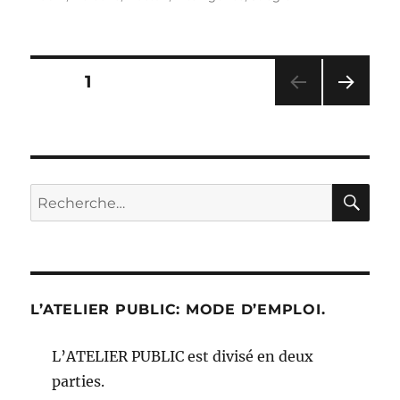
Pagination
PAGE
1
PAG
des
E
SUIV
publications
ANT
E
RE
Recherche
pour :
L’ATELIER PUBLIC: MODE D’EMPLOI.
L’ATELIER PUBLIC est divisé en deux
parties.