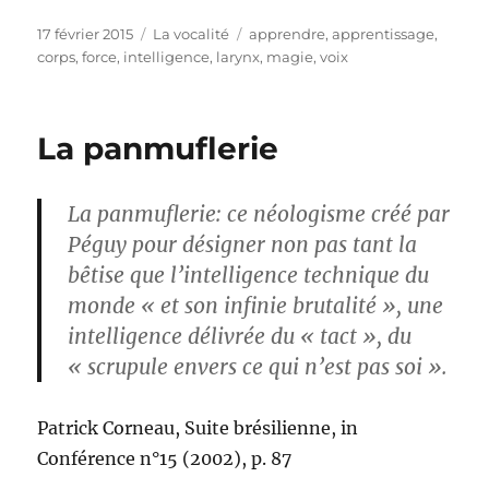
Publié
Catégories
Étiquettes
17 février 2015
La vocalité
apprendre
,
apprentissage
,
le
corps
,
force
,
intelligence
,
larynx
,
magie
,
voix
La panmuflerie
La panmuflerie: ce néologisme créé par
Péguy pour désigner non pas tant la
bêtise que l’intelligence technique du
monde « et son infinie brutalité », une
intelligence délivrée du « tact », du
« scrupule envers ce qui n’est pas soi ».
Patrick Corneau, Suite brésilienne, in
Conférence n°15 (2002), p. 87