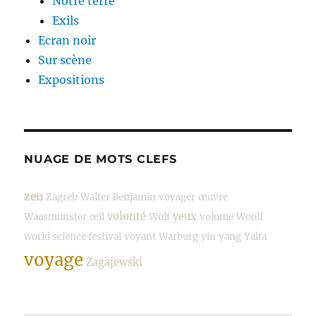
Notre terre
Exils
Ecran noir
Sur scène
Expositions
NUAGE DE MOTS CLEFS
zen
Zagreb
Walter Benjamin
voyager
œuvre
volonté
yeux
Waasmunster
œil
Wolf
volume
Woolf
world science festival
voyant
Warburg
yin
yang
Yalta
voyage
Zagajewski