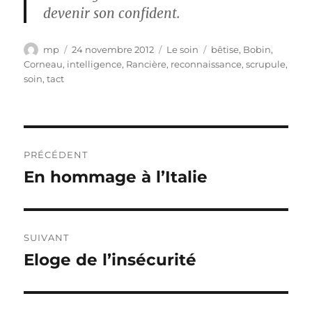
devenir son confident.
Auteur
Publié
Catégories
Étiquettes
mp
24 novembre 2012
Le soin
bêtise
,
Bobin
,
le
Corneau
,
intelligence
,
Rancière
,
reconnaissance
,
scrupule
,
soin
,
tact
Navigation
PRÉCÉDENT
de
En hommage à l’Italie
Publication
précédente :
l’article
SUIVANT
Eloge de l’insécurité
Publication
suivante :