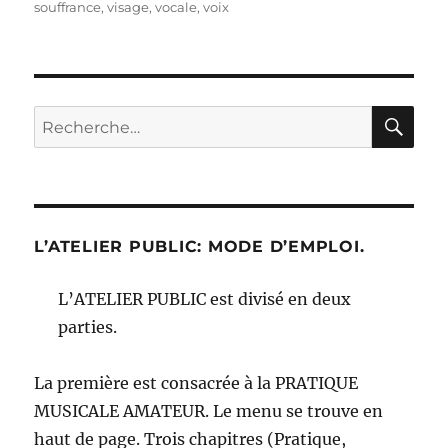
souffrance
,
visage
,
vocale
,
voix
RE
Recherche
pour :
L’ATELIER PUBLIC: MODE D’EMPLOI.
L’ATELIER PUBLIC est divisé en deux
parties.
La première est consacrée à la PRATIQUE
MUSICALE AMATEUR. Le menu se trouve en
haut de page. Trois chapitres (Pratique,