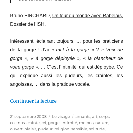
Bruno PINCHARD,
Un tour du monde avec Rabelais
,
Dossier de l’ISH.
Intéressant, éclairant toujours, … pour les praticiens
de la gorge ! J’ai
« mal à la gorge »
?
« Voix de
gorge », « à gorge déployée », « la blancheur de
votre gorge »
, … C’est l’intimité qui est déployée. Ce
qui explique aussi les pudeurs, les craintes, les
angoisses, … dans la pratique vocale.
de « La gorge, l’intime »
Continuer la lecture
Publié
Catégories
Étiquettes
21 septembre 2008
Le visage
amants
,
art
,
corps
,
le
cosmos
,
crainte
,
cri
,
gorge
,
intimité
,
melons
,
nature
,
ouvert
,
plaisir
,
pudeur
,
religion
,
sensible
,
solitude
,