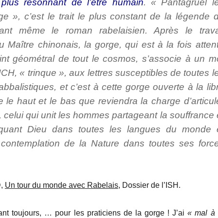
 plus résonnant de l’être humain
. « Pantagruel l
e », c’est le trait le plus constant de la légende 
ant même le roman rabelaisien. Après le trava
u Maître chinonais, la gorge, qui est à la fois atten
int géométral de tout le cosmos, s’associe à un m
CH, « trinque », aux lettres susceptibles de toutes l
bbalistiques, et c’est à cette gorge ouverte à la lib
re le haut et le bas que reviendra la charge d’articul
al, celui qui unit les hommes partageant la souffrance 
nvoquant Dieu dans toutes les langues du monde 
 contemplation de la Nature dans toutes ses forc
D,
Un tour du monde avec Rabelais
, Dossier de l’ISH.
rant toujours, … pour les praticiens de la gorge ! J’ai
« mal à 