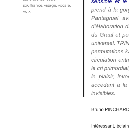
sensible et le
souffrance
,
visage
,
vocale
,
prend à la gorg
voix
Pantagruel av
d’élaboration d
du Graal et po
universel, TRIN
permutations ka
circulation ent
le cri primordi
le plaisir, i
accédant à la
invisibles.
Bruno PINCHAR
Intéressant, éclai