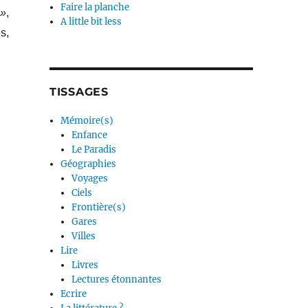
Faire la planche
 »
,
A little bit less
s,
TISSAGES
Mémoire(s)
Enfance
Le Paradis
Géographies
Voyages
Ciels
Frontière(s)
Gares
Villes
Lire
Livres
Lectures étonnantes
Ecrire