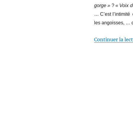
gorge »
?
« Voix d
… C’est l’intimité
les angoisses, … d
Continuer la lec