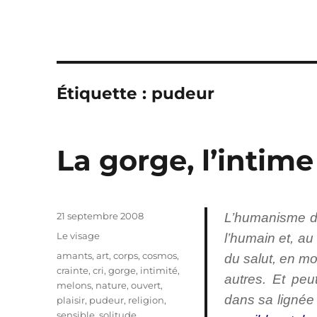
Étiquette :
pudeur
La gorge, l’intime
Publié
21 septembre 2008
L’humanisme de
le
Catégories
Le visage
l’humain et, au
Étiquettes
amants
,
art
,
corps
,
cosmos
,
du salut, en mo
crainte
,
cri
,
gorge
,
intimité
,
autres. Et peut
melons
,
nature
,
ouvert
,
dans sa lignée 
plaisir
,
pudeur
,
religion
,
sensible
,
solitude
,