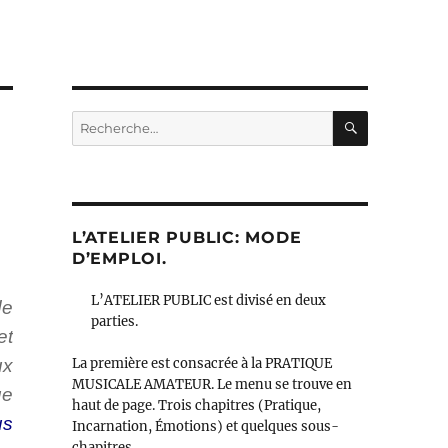
RECHERC
Recherche
pour :
L’ATELIER PUBLIC: MODE
D’EMPLOI.
L’ATELIER PUBLIC est divisé en deux
de
parties.
et
ux
La première est consacrée à la PRATIQUE
MUSICALE AMATEUR. Le menu se trouve en
ue
haut de page. Trois chapitres (Pratique,
us
Incarnation, Émotions) et quelques sous-
chapitres.