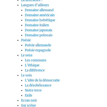
La littérature ?
Langues d’ailleurs
Domaine allemand
Domaine américain
Domaine helvétique
Domaine italien
Domaine japonais
Domaine polonais
Poésie
Poésie allemande
Poésie espagnole
Le sens
Les communs
L’éthique
La différence
Le soin
L’idée de la démocratie
La désobéissance
Notre terre
Exils
Ecran noir
Sur scène