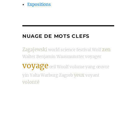
Expositions
NUAGE DE MOTS CLEFS
zen
Zagajewski
world science festival
Wolf
Walter Benjamin
Waasmunster
voyager
voyage
œil
Woolf
volume
yang
œuvre
yeux
yin
Yalta
Warburg
Zagreb
voyant
volonté