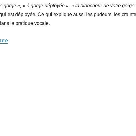
e gorge », « à gorge déployée », « la blancheur de votre gorge
 qui est déployée. Ce qui explique aussi les pudeurs, les crainte
ans la pratique vocale.
de « La gorge, l’intime »
ture