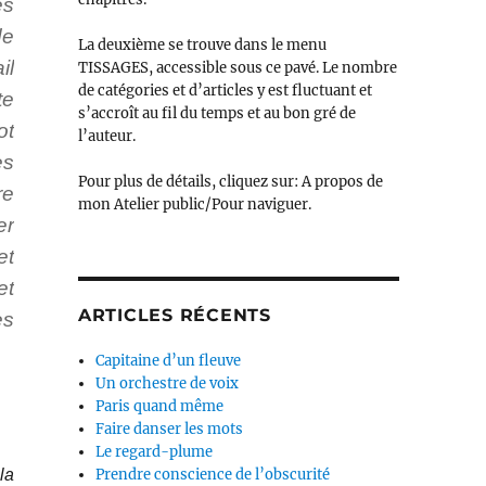
es
de
La deuxième se trouve dans le menu
il
TISSAGES, accessible sous ce pavé. Le nombre
de catégories et d’articles y est fluctuant et
te
s’accroît au fil du temps et au bon gré de
ot
l’auteur.
es
Pour plus de détails, cliquez sur: A propos de
re
mon Atelier public/Pour naviguer.
er
et
et
ARTICLES RÉCENTS
es
Capitaine d’un fleuve
Un orchestre de voix
Paris quand même
Faire danser les mots
Le regard-plume
la
Prendre conscience de l’obscurité