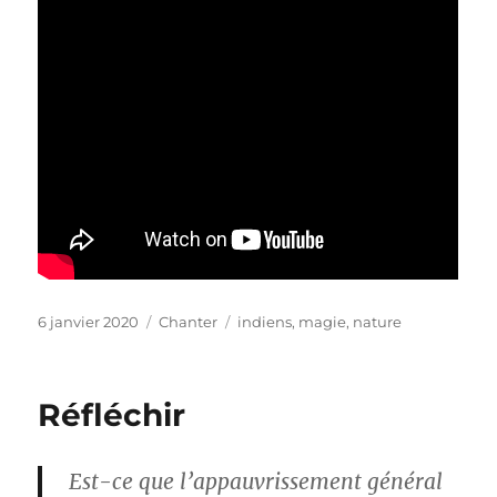
Publié
Catégories
Étiquettes
6 janvier 2020
Chanter
indiens
,
magie
,
nature
le
Réfléchir
Est-ce que l’appauvrissement général