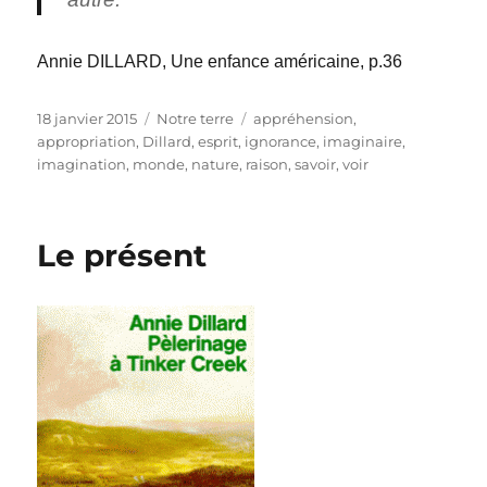
Annie DILLARD, Une enfance américaine, p.36
Publié
Catégories
Étiquettes
18 janvier 2015
Notre terre
appréhension
,
le
appropriation
,
Dillard
,
esprit
,
ignorance
,
imaginaire
,
imagination
,
monde
,
nature
,
raison
,
savoir
,
voir
Le présent