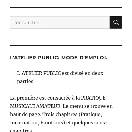
SUIV
publications
ANT
E
RE
Recherche
pour :
L’ATELIER PUBLIC: MODE D’EMPLOI.
L’ATELIER PUBLIC est divisé en deux
parties.
La première est consacrée à la PRATIQUE
MUSICALE AMATEUR. Le menu se trouve en
haut de page. Trois chapitres (Pratique,
Incarnation, Émotions) et quelques sous-
chapitres.