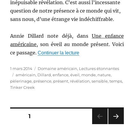
inépuisable révélation. C’est aussi l’incessante
question de notre présence à ce monde qui vit,
sans nous, d’une étrange vie indéchiffrable.
Annie Dillard note déjà, dans
Une enfance
américaine
, son éveil au monde présent. Voici
ce passage.
de « Le présent »
Continuer la lecture
Publié
Catégories
1 mars 2014
Domaine américain
,
Lectures étonnantes
le
Étiquettes
américain
,
Dillard
,
enfance
,
éveil
,
monde
,
nature
,
pèlerinage
,
présence
,
présent
,
révélation
,
sensible
,
temps
,
Tinker Creek
Pagination
PAGE
1
PAG
des
E