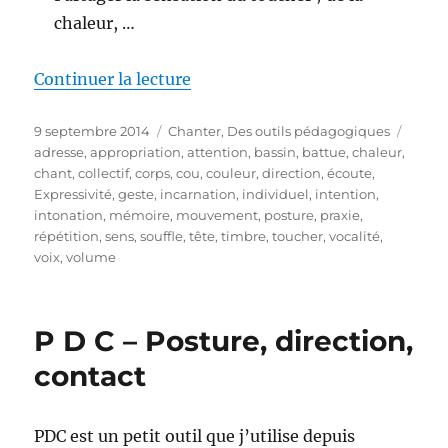
chaleur, …
de « L’expressivité du sensible I
Continuer la lecture
Publié
Catégories
Étiqu
9 septembre 2014
Chanter
,
Des outils pédagogiques
le
adresse
,
appropriation
,
attention
,
bassin
,
battue
,
chaleur
,
chant
,
collectif
,
corps
,
cou
,
couleur
,
direction
,
écoute
,
Expressivité
,
geste
,
incarnation
,
individuel
,
intention
,
intonation
,
mémoire
,
mouvement
,
posture
,
praxie
,
répétition
,
sens
,
souffle
,
tête
,
timbre
,
toucher
,
vocalité
,
voix
,
volume
P D C – Posture, direction,
contact
PDC est un petit outil que j’utilise depuis