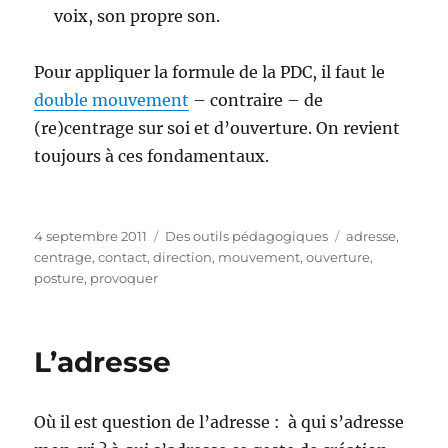
voix, son propre son.
Pour appliquer la formule de la PDC, il faut le
double mouvement
– contraire – de
(re)centrage sur soi et d’ouverture. On revient
toujours à ces fondamentaux.
Publié
Catégories
Étiquettes
4 septembre 2011
Des outils pédagogiques
adresse
,
le
centrage
,
contact
,
direction
,
mouvement
,
ouverture
,
posture
,
provoquer
L’adresse
Où il est question de l’adresse : à qui s’adresse