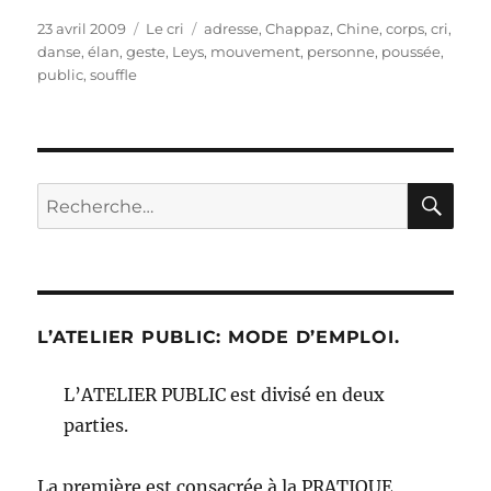
Publié
Catégories
Étiquettes
23 avril 2009
Le cri
adresse
,
Chappaz
,
Chine
,
corps
,
cri
,
le
danse
,
élan
,
geste
,
Leys
,
mouvement
,
personne
,
poussée
,
public
,
souffle
RE
Recherche
pour :
L’ATELIER PUBLIC: MODE D’EMPLOI.
L’ATELIER PUBLIC est divisé en deux
parties.
La première est consacrée à la PRATIQUE