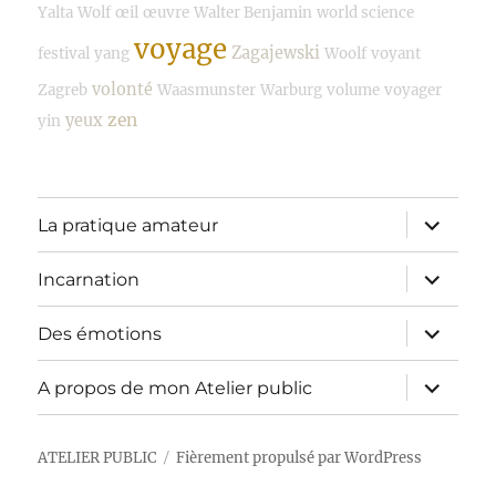
Yalta
Wolf
œil
œuvre
Walter Benjamin
world science
voyage
Zagajewski
festival
yang
Woolf
voyant
volonté
Zagreb
Waasmunster
Warburg
volume
voyager
zen
yeux
yin
ouvrir
La pratique amateur
le
sous-
menu
ouvrir
Incarnation
le
sous-
menu
ouvrir
Des émotions
le
sous-
menu
ouvrir
A propos de mon Atelier public
le
sous-
menu
ATELIER PUBLIC
Fièrement propulsé par WordPress