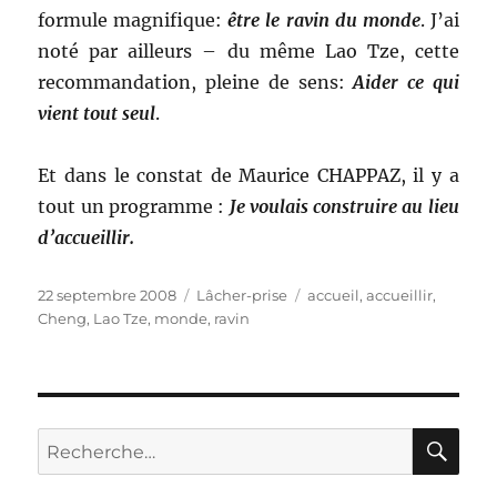
formule magnifique:
être le ravin du monde
. J’ai
noté par ailleurs – du même Lao Tze, cette
recommandation, pleine de sens:
Aider ce qui
vient tout seul
.
Et dans le constat de Maurice CHAPPAZ, il y a
tout un programme :
Je voulais construire au lieu
d’accueillir.
Publié
Catégories
Étiquettes
22 septembre 2008
Lâcher-prise
accueil
,
accueillir
,
le
Cheng
,
Lao Tze
,
monde
,
ravin
RE
Recherche
pour :