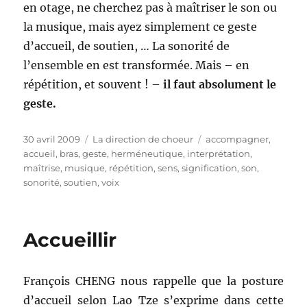
en otage, ne cherchez pas à maîtriser le son ou
la musique, mais ayez simplement ce geste
d’accueil, de soutien, … La sonorité de
l’ensemble en est transformée. Mais – en
répétition, et souvent ! –
il faut absolument le
geste.
Publié
Catégories
Étiquettes
30 avril 2009
La direction de choeur
accompagner
,
le
accueil
,
bras
,
geste
,
herméneutique
,
interprétation
,
maîtrise
,
musique
,
répétition
,
sens
,
signification
,
son
,
sonorité
,
soutien
,
voix
Accueillir
François CHENG nous rappelle que la posture
d’accueil selon Lao Tze s’exprime dans cette