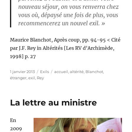
nouveau séjour, on vous renverra chez
vous où, dépaysé une fois de plus, vous
recommencerez un nouvel exil. »
Maurice Blanchot, Après coup, pp. 94-95 < Cité
par J.F. Rey in Altérités [Les RV d’Archimède,
1998] p. 27
Publié
Catégories
Étiquettes
1 janvier 2013
Exils
accueil
,
altérité
,
Blanchot
,
le
étranger
,
exil
,
Rey
La lettre au ministre
En
2009