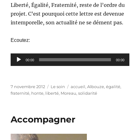
Liberté, Égalité, Fraternité, reste de l’ordre du
projet. C’est pourquoi cette lettre est devenue
intemporelle, son actualité ne se dément pas.
Ecoutez:
Lecteur
00:00
00:00
audio
Publié
Catégories
Étiquettes
7 novembre 2012
Le soin
accueil
,
Albouze
,
égalité
,
le
fraternité
,
honte
,
liberté
,
Moreau
,
solidarité
Accompagner