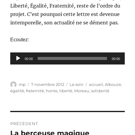
Liberté, Égalité, Fraternité, reste de l’ordre du
projet. C’est pourquoi cette lettre est devenue
intemporelle, son actualité ne se dément pas.
Ecoutez:
Lecteur
00:00
00:00
audio
Auteur
Publié
Catégories
Étiquettes
mp
7 novembre 2012
Le soin
accueil
,
Albouze
,
le
égalité
,
fraternité
,
honte
,
liberté
,
Moreau
,
solidarité
Navigation
PRÉCÉDENT
de
La berceuse magique
Publication