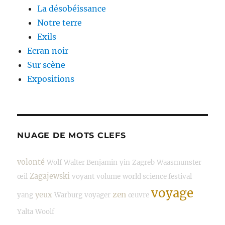
La désobéissance
Notre terre
Exils
Ecran noir
Sur scène
Expositions
NUAGE DE MOTS CLEFS
volonté
Wolf
Walter Benjamin
yin
Zagreb
Waasmunster
Zagajewski
œil
voyant
volume
world science festival
voyage
zen
yeux
yang
Warburg
voyager
œuvre
Yalta
Woolf