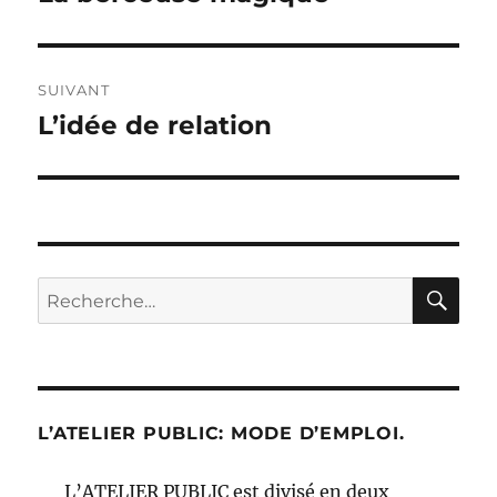
précédente :
l’article
SUIVANT
L’idée de relation
Publication
suivante :
RE
Recherche
pour :
L’ATELIER PUBLIC: MODE D’EMPLOI.
L’ATELIER PUBLIC est divisé en deux