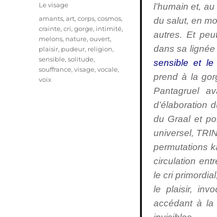
le
Catégories
Le visage
l’humain et, au
Étiquettes
amants
,
art
,
corps
,
cosmos
,
du salut, en mo
crainte
,
cri
,
gorge
,
intimité
,
autres. Et peut
melons
,
nature
,
ouvert
,
dans sa lignée 
plaisir
,
pudeur
,
religion
,
sensible
,
solitude
,
sensible et le
souffrance
,
visage
,
vocale
,
prend à la gorg
voix
Pantagruel av
d’élaboration d
du Graal et po
universel, TRIN
permutations ka
circulation ent
le cri primordi
le plaisir, i
accédant à la