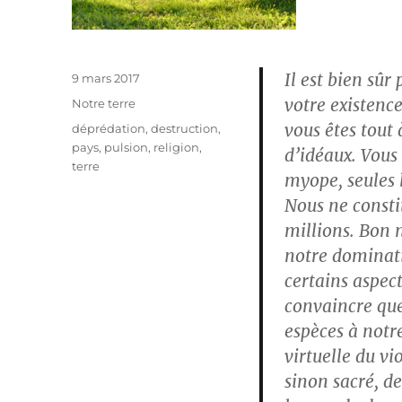
Il est bien sûr
Publié
9 mars 2017
le
votre existenc
Catégories
Notre terre
vous êtes tout 
Étiquettes
déprédation
,
destruction
,
pays
,
pulsion
,
religion
,
d’idéaux. Vous 
terre
myope, seules l
Nous ne consti
millions. Bon 
notre dominati
certains aspect
convaincre que
espèces à notr
virtuelle du vi
sinon sacré, de