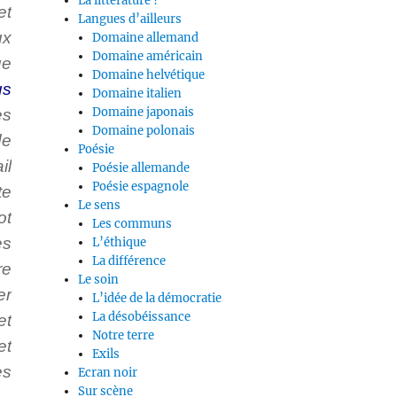
La littérature ?
et
Langues d’ailleurs
ux
Domaine allemand
Domaine américain
ue
Domaine helvétique
us
Domaine italien
Domaine japonais
es
Domaine polonais
de
Poésie
il
Poésie allemande
Poésie espagnole
te
Le sens
ot
Les communs
es
L’éthique
La différence
re
Le soin
er
L’idée de la démocratie
La désobéissance
et
Notre terre
et
Exils
es
Ecran noir
Sur scène