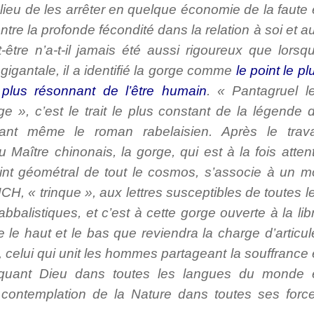
 lieu de les arrêter en quelque économie de la faute 
ntre la profonde fécondité dans la relation à soi et a
-être n’a-t-il jamais été aussi rigoureux que lorsq
gigantale, il a identifié la gorge comme
le point le pl
 plus résonnant de l’être humain
. « Pantagruel l
e », c’est le trait le plus constant de la légende 
ant même le roman rabelaisien. Après le trava
u Maître chinonais, la gorge, qui est à la fois atten
int géométral de tout le cosmos, s’associe à un m
CH, « trinque », aux lettres susceptibles de toutes l
bbalistiques, et c’est à cette gorge ouverte à la lib
re le haut et le bas que reviendra la charge d’articul
al, celui qui unit les hommes partageant la souffrance 
nvoquant Dieu dans toutes les langues du monde 
 contemplation de la Nature dans toutes ses forc