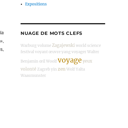
Expositions
la
NUAGE DE MOTS CLEFS
 »
,
Zagajewski
Warburg
volume
world science
s,
festival
voyant
œuvre
yang
voyager
Walter
voyage
yeux
Benjamin
œil
Woolf
zen
volonté
Zagreb
yin
Wolf
Yalta
Waasmunster