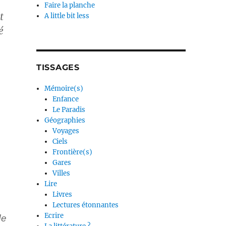
Faire la planche
t
A little bit less
é
TISSAGES
Mémoire(s)
Enfance
Le Paradis
Géographies
Voyages
Ciels
Frontière(s)
Gares
Villes
Lire
Livres
Lectures étonnantes
Ecrire
de