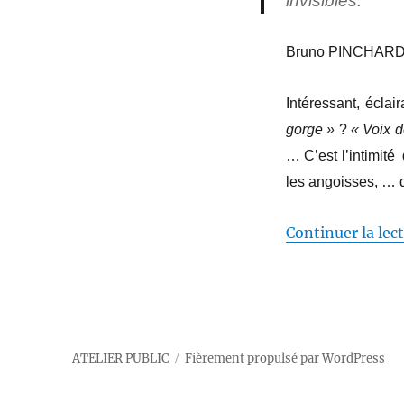
invisibles.
Bruno PINCHAR
Intéressant, éclai
gorge »
?
« Voix d
… C’est l’intimité
les angoisses, … d
Continuer la lec
ATELIER PUBLIC
Fièrement propulsé par WordPress