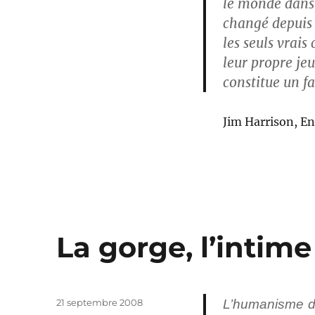
le monde dans l
changé depuis 
les seuls vrais
leur propre je
constitue un f
Jim Harrison, E
La gorge, l’intime
Publié
21 septembre 2008
L’humanisme de