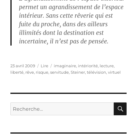
permet un agrandissement de l’espace
intérieur. Sans cette rêverie qui est
fuite du proche, dans des ailleurs
illimités dont la destination est
incertaine, il n’est pas de pensée.
Publié
Catégories
Étiquettes
23 avril 2009
Lire
imaginaire
,
intériorité
,
lecture
,
le
liberté
,
rêve
,
risque
,
servitude
,
Steiner
,
télévision
,
virtuel
RE
Recherche
pour :