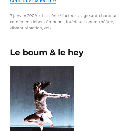
de « A l’intérieur ? »
Continuer la lecture
Publié
Catégories
Étiquettes
7 janvier 2009
La scène / l'acteur
agissant
,
chanteur
,
le
comédien
,
dehors
,
émotions
,
intérieur
,
sonore
,
théâtre
,
vibrant
,
vibration
,
voix
Le boum & le hey