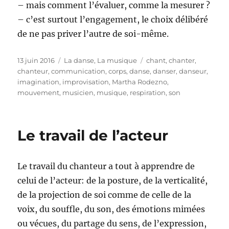
– mais comment l’évaluer, comme la mesurer ?
– c’est surtout l’engagement, le choix délibéré
de ne pas priver l’autre de soi-même.
Publié
Catégories
Étiquettes
13 juin 2016
La danse
,
La musique
chant
,
chanter
,
le
chanteur
,
communication
,
corps
,
danse
,
danser
,
danseur
,
imagination
,
improvisation
,
Martha Rodezno
,
mouvement
,
musicien
,
musique
,
respiration
,
son
Le travail de l’acteur
Le travail du chanteur a tout à apprendre de
celui de l’acteur: de la posture, de la verticalité,
de la projection de soi comme de celle de la
voix, du souffle, du son, des émotions mimées
ou vécues, du partage du sens, de l’expression,