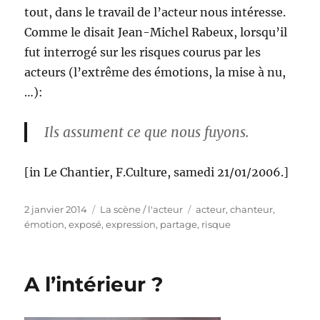
tout, dans le travail de l’acteur nous intéresse.
Comme le disait Jean-Michel Rabeux, lorsqu’il
fut interrogé sur les risques courus par les
acteurs (l’extrême des émotions, la mise à nu,
…):
Ils assument ce que nous fuyons.
[in Le Chantier, F.Culture, samedi 21/01/2006.]
Publié
Catégories
Étiquettes
2 janvier 2014
La scène / l'acteur
acteur
,
chanteur
,
le
émotion
,
exposé
,
expression
,
partage
,
risque
A l’intérieur ?