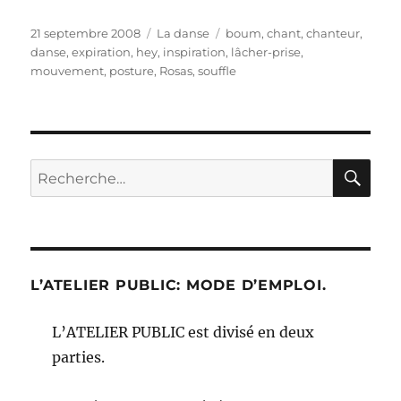
Publié
Catégories
Étiquettes
21 septembre 2008
La danse
boum
,
chant
,
chanteur
,
le
danse
,
expiration
,
hey
,
inspiration
,
lâcher-prise
,
mouvement
,
posture
,
Rosas
,
souffle
RE
Recherche
pour :
L’ATELIER PUBLIC: MODE D’EMPLOI.
L’ATELIER PUBLIC est divisé en deux
parties.