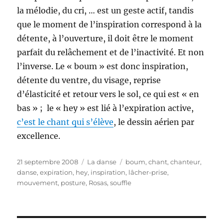
la mélodie, du cri, … est un geste actif, tandis
que le moment de l’inspiration correspond à la
détente, à l’ouverture, il doit être le moment
parfait du relâchement et de l’inactivité. Et non
l’inverse. Le « boum » est donc inspiration,
détente du ventre, du visage, reprise
d’élasticité et retour vers le sol, ce qui est « en
bas » ; le « hey » est lié à l’expiration active,
c’est le chant qui s’élève
, le dessin aérien par
excellence.
Publié
Catégories
Étiquettes
21 septembre 2008
La danse
boum
,
chant
,
chanteur
,
le
danse
,
expiration
,
hey
,
inspiration
,
lâcher-prise
,
mouvement
,
posture
,
Rosas
,
souffle