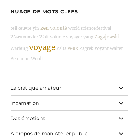
NUAGE DE MOTS CLEFS
zen
volonté
œil
œuvre
yin
world science festival
Zagajewski
Waasmunster
Wolf
volume
voyager
yang
voyage
yeux
Warburg
Yalta
Zagreb
voyant
Walter
Benjamin
Woolf
ouvrir
La pratique amateur
le
sous-
menu
ouvrir
Incarnation
le
sous-
menu
ouvrir
Des émotions
le
sous-
menu
ouvrir
A propos de mon Atelier public
le