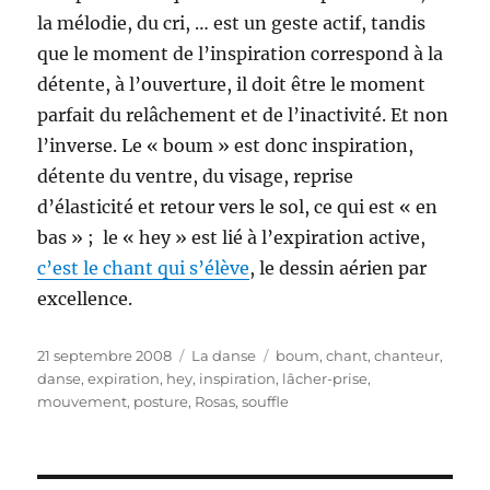
la mélodie, du cri, … est un geste actif, tandis
que le moment de l’inspiration correspond à la
détente, à l’ouverture, il doit être le moment
parfait du relâchement et de l’inactivité. Et non
l’inverse. Le « boum » est donc inspiration,
détente du ventre, du visage, reprise
d’élasticité et retour vers le sol, ce qui est « en
bas » ; le « hey » est lié à l’expiration active,
c’est le chant qui s’élève
, le dessin aérien par
excellence.
Publié
Catégories
Étiquettes
21 septembre 2008
La danse
boum
,
chant
,
chanteur
,
le
danse
,
expiration
,
hey
,
inspiration
,
lâcher-prise
,
mouvement
,
posture
,
Rosas
,
souffle