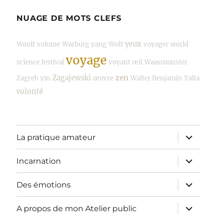
NUAGE DE MOTS CLEFS
yeux
Woolf
volume
Warburg
yang
Wolf
voyager
world
voyage
science festival
voyant
œil
Waasmunster
zen
Zagajewski
Zagreb
yin
œuvre
Walter Benjamin
Yalta
volonté
ouvrir
La pratique amateur
le
sous-
menu
ouvrir
Incarnation
le
sous-
menu
ouvrir
Des émotions
le
sous-
menu
ouvrir
A propos de mon Atelier public
le