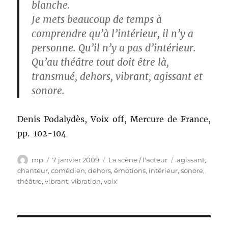
blanche.
Je mets beaucoup de temps à
comprendre qu’à l’intérieur, il n’y a
personne. Qu’il n’y a pas d’intérieur.
Qu’au théâtre tout doit être là,
transmué, dehors, vibrant, agissant et
sonore.
Denis Podalydès, Voix off, Mercure de France,
pp. 102-104
Auteur
Publié
Catégories
Étiquettes
mp
7 janvier 2009
La scène / l'acteur
agissant
,
le
chanteur
,
comédien
,
dehors
,
émotions
,
intérieur
,
sonore
,
théâtre
,
vibrant
,
vibration
,
voix
Navigation