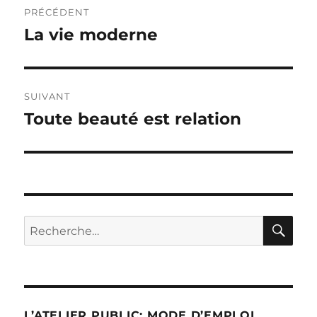
PRÉCÉDENT
de
La vie moderne
Publication
précédente :
l’article
SUIVANT
Toute beauté est relation
Publication
suivante :
RE
Recherche
pour :
L’ATELIER PUBLIC: MODE D’EMPLOI.