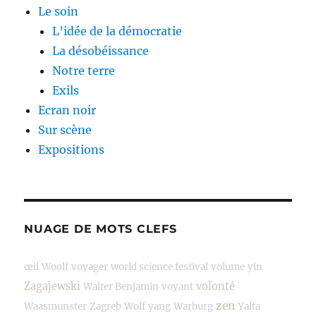
Le soin
L’idée de la démocratie
La désobéissance
Notre terre
Exils
Ecran noir
Sur scène
Expositions
NUAGE DE MOTS CLEFS
œil
Woolf
voyager
world science festival
volume
yin
Zagajewski
volonté
Walter Benjamin
voyant
zen
Waasmunster
Zagreb
Wolf
yang
Warburg
Yalta