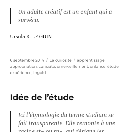
Un adulte créatif est un enfant qui a
survécu.
Ursula K. LE GUIN
Publié
Catégories
Étiquettes
6 septembre 2014
La curiosité
apprentissage
,
le
appropriation
,
curiosité
,
émerveillement
,
enfance
,
étude
,
expérience
,
Ingold
Idée de l’étude
Ici l’étymologie du terme studium se
fait transparente. Elle remonte à une
racine st- ou sp-, qui désigne les