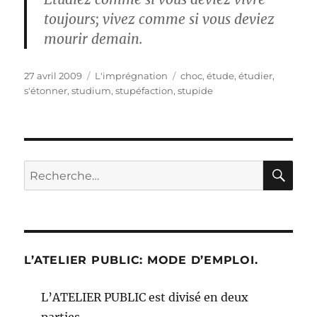
toujours; vivez comme si vous deviez
mourir demain.
Publié
Catégories
Étiquettes
27 avril 2009
L'imprégnation
choc
,
étude
,
étudier
,
le
s'étonner
,
studium
,
stupéfaction
,
stupide
RE
Recherche
pour :
L’ATELIER PUBLIC: MODE D’EMPLOI.
L’ATELIER PUBLIC est divisé en deux