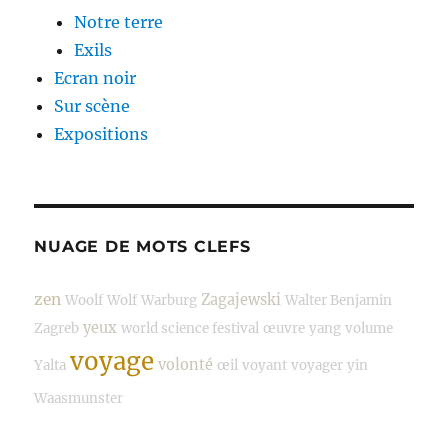
Notre terre
Exils
Ecran noir
Sur scène
Expositions
NUAGE DE MOTS CLEFS
zen
Zagajewski
Woolf
Wolf
Warburg
Walter Benjamin
yeux
Zagreb
world science festival
œuvre
yang
volume
voyage
volonté
Yalta
œil
voyant
voyager
yin
Waasmunster