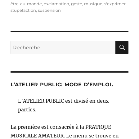
le
être-au-monde
,
exclamation
,
geste
,
musique
,
s'exprimer
,
stupéfaction
,
suspension
RE
Recherche
pour :
L’ATELIER PUBLIC: MODE D’EMPLOI.
L’ATELIER PUBLIC est divisé en deux
parties.
La première est consacrée à la PRATIQUE
MUSICALE AMATEUR. Le menu se trouve en