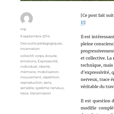
[Ce post fait sui
II
]
Auteur
mp
Publié
9 septembre 2014
Il est intéressa
le
Catégories
Des outils pédagogiques
,
pleine conscienc
Incarnation
progressivement 
Étiquettes
collectif
,
corps
,
écoute
,
et collective. La
émotions
,
Expressivité
,
technique, mais
individuel
,
liberté
,
mémoire
,
mobilisation
,
d’expressivité, q
mouvement
,
répétition
,
nerveux, trace é
reproduction
,
sens
,
véritable du trava
sensible
,
système nerveux
,
trace
,
transmission
Il est question 
modifie complèt