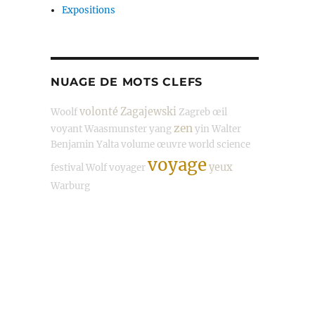
Expositions
NUAGE DE MOTS CLEFS
volonté
Zagajewski
Woolf
Zagreb
œil
zen
voyant
Waasmunster
yang
yin
Walter
Benjamin
Yalta
volume
œuvre
world science
voyage
yeux
festival
Wolf
voyager
Warburg