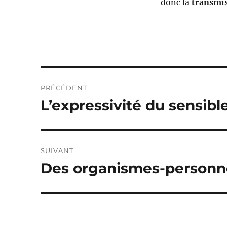
donc la
transmi
Navigation
PRÉCÉDENT
de
L’expressivité du sensible
Publication
précédente :
l’article
SUIVANT
Des organismes-personn
Publication
suivante :