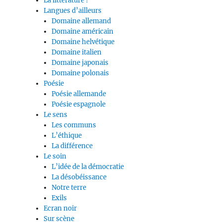
La littérature ?
Langues d’ailleurs
Domaine allemand
Domaine américain
Domaine helvétique
Domaine italien
Domaine japonais
Domaine polonais
Poésie
Poésie allemande
Poésie espagnole
Le sens
Les communs
L’éthique
La différence
Le soin
L’idée de la démocratie
La désobéissance
Notre terre
Exils
Ecran noir
Sur scène