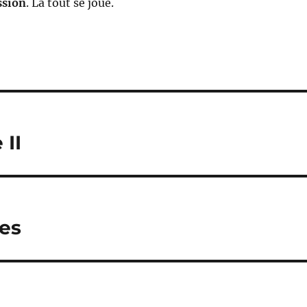
ssion
. Là tout se joue.
 II
es