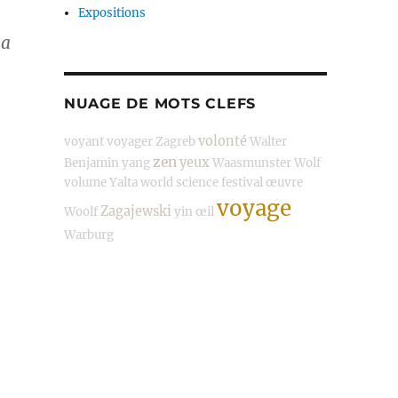
Expositions
 a
NUAGE DE MOTS CLEFS
volonté
voyant
voyager
Zagreb
Walter
zen
yeux
Benjamin
yang
Waasmunster
Wolf
volume
Yalta
world science festival
œuvre
voyage
Zagajewski
Woolf
yin
œil
Warburg