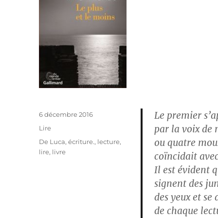
Le premier s’a
Publié
6 décembre 2016
le
par la voix de 
Catégories
Lire
ou quatre mous
Étiquettes
De Luca
,
écriture.
,
lecture
,
lire
,
livre
coïncidait ave
Il est évident 
signent des ju
des yeux et se
de chaque lectu