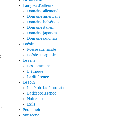
La littérature ?
Langues d’ailleurs
Domaine allemand
Domaine américain
Domaine helvétique
Domaine italien
Domaine japonais
Domaine polonais
Poésie
Poésie allemande
Poésie espagnole
s
Le sens
Les communs
L’éthique
La différence
Le soin
L’idée de la démocratie
La désobéissance
Notre terre
Exils
n
Ecran noir
Sur scène