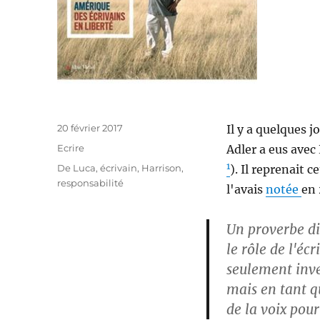
Publié
20 février 2017
Il y a quelques j
le
Catégories
Ecrire
Adler a eus avec
1
Étiquettes
De Luca
,
écrivain
,
Harrison
,
). Il reprenait 
responsabilité
l'avais
notée
en 
Un proverbe di
le rôle de l'éc
seulement inve
mais en tant q
de la voix pour