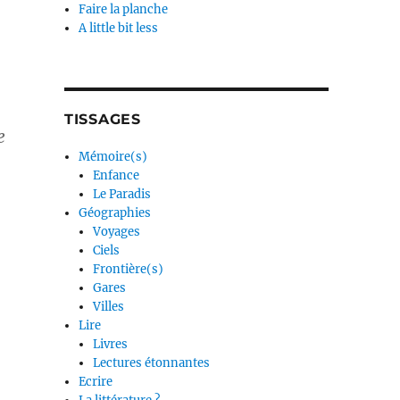
Faire la planche
A little bit less
TISSAGES
e
Mémoire(s)
Enfance
Le Paradis
Géographies
Voyages
Ciels
Frontière(s)
Gares
Villes
Lire
Livres
Lectures étonnantes
Ecrire