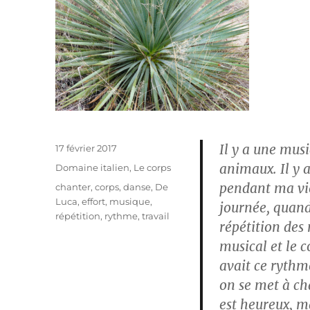
Il y a une mus
Publié
17 février 2017
le
animaux. Il y 
Catégories
Domaine italien
,
Le corps
pendant ma vie
Étiquettes
chanter
,
corps
,
danse
,
De
Luca
,
effort
,
musique
,
journée, quand
répétition
,
rythme
,
travail
répétition des
musical et le c
avait ce rythm
on se met à ch
est heureux, m