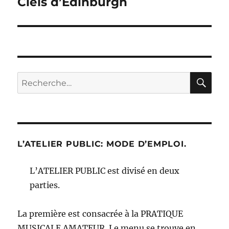
Ciels d’Edinburgh
Publication
suivante :
RE
Recherche
pour :
L’ATELIER PUBLIC: MODE D’EMPLOI.
L’ATELIER PUBLIC est divisé en deux
parties.
La première est consacrée à la PRATIQUE
MUSICALE AMATEUR. Le menu se trouve en