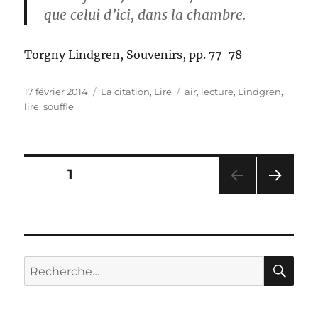
que celui d’ici, dans la chambre.
Torgny Lindgren, Souvenirs, pp. 77-78
Publié
Catégories
Étiquettes
17 février 2014
La citation
,
Lire
air
,
lecture
,
Lindgren
,
le
lire
,
souffle
Pagination
PAGE
1
PAG
des
E
SUIV
publications
ANT
E
RE
Recherche
pour :