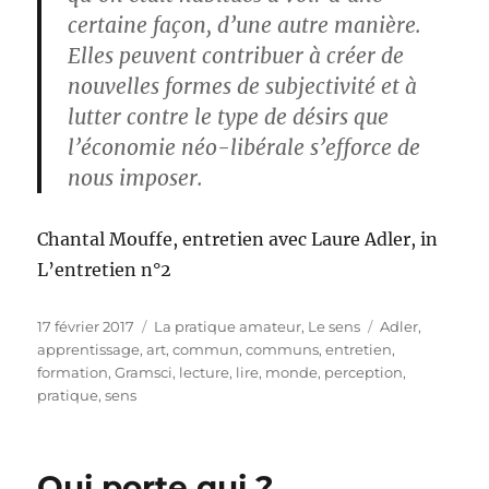
certaine façon, d’une autre manière.
Elles peuvent contribuer à créer de
nouvelles formes de subjectivité et à
lutter contre le type de désirs que
l’économie néo-libérale s’efforce de
nous imposer.
Chantal Mouffe, entretien avec Laure Adler, in
L’entretien n°2
Publié
Catégories
Étiquettes
17 février 2017
La pratique amateur
,
Le sens
Adler
,
le
apprentissage
,
art
,
commun
,
communs
,
entretien
,
formation
,
Gramsci
,
lecture
,
lire
,
monde
,
perception
,
pratique
,
sens
Qui porte qui ?