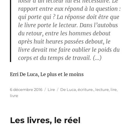
loisir d’un lecteur lui est nécessaire. Le
rapport entre eux répond à la question :
qui porte qui ? La réponse doit être que
le livre porte le lecteur. Dans l’autobus
du retour, entre les hommes debout
après huit heures passées debout, le
livre devait me faire oublier le poids du
corps et du temps de travail. (…)
Erri De Luca, Le plus et le moins
Publié
Catégories
Étiquettes
6 décembre 2016
Lire
De Luca
,
écriture.
,
lecture
,
lire
,
le
livre
Les livres, le réel